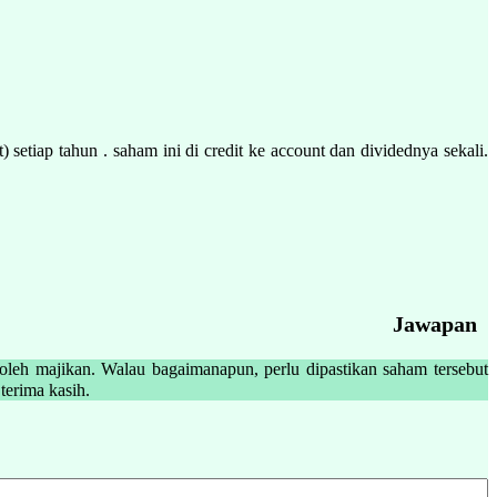
setiap tahun . saham ini di credit ke account dan dividednya sekali.
Jawapan
leh majikan. Walau bagaimanapun, perlu dipastikan saham tersebut
iah, tuan tidak terlibat dengan urusniaga tersebut. والله أعلم بالصواب Sekian, terima kasih.