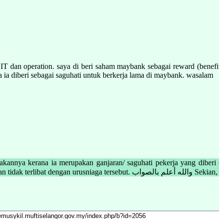
IT dan operation. saya di beri saham maybank sebagai reward (benefit) 
a ia diberi sebagai saguhati untuk berkerja lama di maybank. wasalam
annya kerana ia merupakan ganjaran/ saguhati pekerja yang diberi o
adalah saham yang patuh syariah. Namun, jika tidak patuh syar