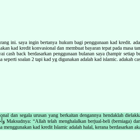
rang ini. saya ingin bertanya hukum bagi penggunaan kad kredit. ad
nakan kad kredit konvasional dan membuat bayaran tepat pada masa tan
ai cash back berdasarkan penggunaan bulanan saya (hampir setiap bu
ma seperti soalan 2 tapi kad yg digunakan adalah kad islamic. adakah c
onal dan segala urusan yang berkaitan dengannya hendaklah dielakk