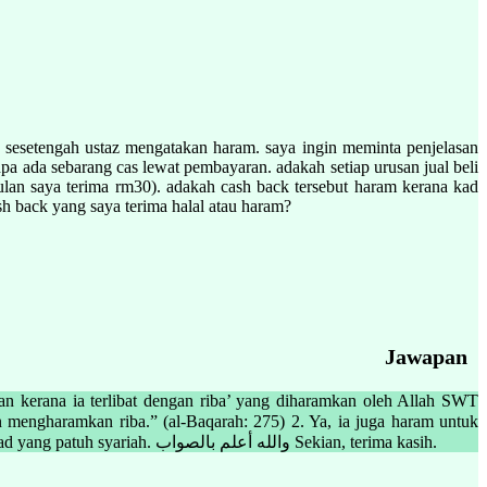
a sesetengah ustaz mengatakan haram. saya ingin meminta penjelasan
pa ada sebarang cas lewat pembayaran. adakah setiap urusan jual beli
lan saya terima rm30). adakah cash back tersebut haram kerana kad
ash back yang saya terima halal atau haram?
Jawapan
an kerana ia terlibat dengan riba’ yang diharamkan oleh Allah SWT
digunakan dalam sebarang urusan jual beli. 3. Cash back yang diterima menggunakan kad kredit Islamic adalah halal, kerana berdasarkan akad yang patuh syariah. والله أعلم بالصواب Sekian, terima kasih.