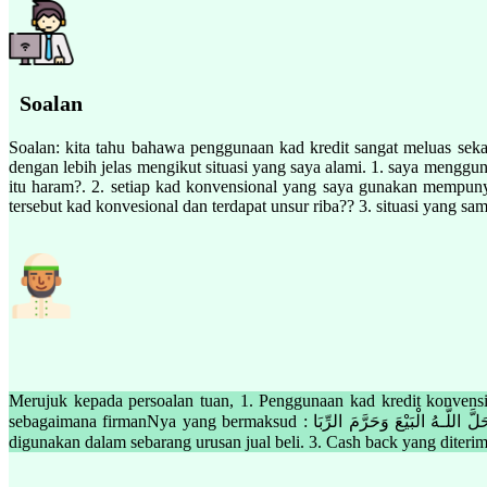
Soalan
Soalan: kita tahu bahawa penggunaan kad kredit sangat meluas seka
dengan lebih jelas mengikut situasi yang saya alami. 1. saya menggu
itu haram?. 2. setiap kad konvensional yang saya gunakan mempuny
tersebut kad konvesional dan terdapat unsur riba?? 3. situasi yang sa
Merujuk kepada persoalan tuan, 1. Penggunaan kad kredit konvensi
sebagaimana firmanNya yang bermaksud : وَأَحَلَّ اللَّـهُ الْبَيْعَ وَحَرَّمَ الرِّبَا Maksudnya: “Allah telah menghalalkan berjual-beli (berniaga) dan mengharamkan riba.” (al-Baqarah: 275) 2. Ya, ia juga haram untuk