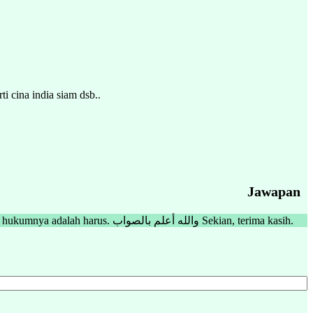
 cina india siam dsb..
Jawapan
Merujuk kepada persoalan tuan, adalah harus menembak babi yang tiada tuannya. Adapun, memberi babi tersebut kepada orang bukan Islam hukumnya adalah harus. والله أعلم بالصواب Sekian, terima kasih.