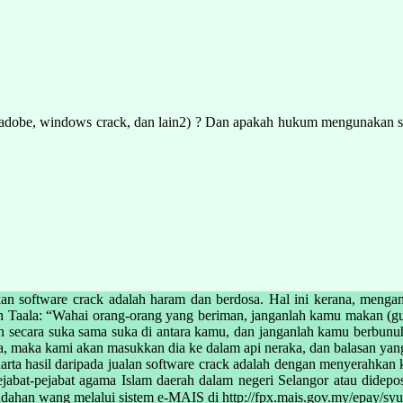
 ( adobe, windows crack, dan lain2) ? Dan apakah hukum mengunakan s
 software crack adalah haram dan berdosa. Hal ini kerana, mengambi
Taala: “Wahai orang-orang yang beriman, janganlah kamu makan (gun
kan secara suka sama suka di antara kamu, dan janganlah kamu berbun
 maka kami akan masukkan dia ke dalam api neraka, dan balasan yang 
rta hasil daripada jualan software crack adalah dengan menyerahkan
u pejabat-pejabat agama Islam daerah dalam negeri Selangor atau dide