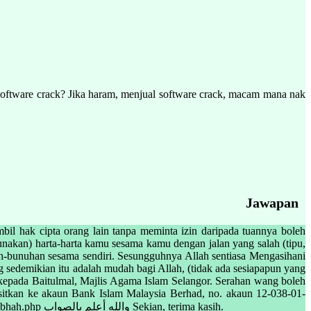
oftware crack? Jika haram, menjual software crack, macam mana nak
Jawapan
l hak cipta orang lain tanpa meminta izin daripada tuannya boleh
akan) harta-harta kamu sesama kamu dengan jalan yang salah (tipu,
uh-bunuhan sesama sendiri. Sesungguhnya Allah sentiasa Mengasihani
sedemikian itu adalah mudah bagi Allah, (tidak ada sesiapapun yang
 kepada Baitulmal, Majlis Agama Islam Selangor. Serahan wang boleh
positkan ke akaun Bank Islam Malaysia Berhad, no. akaun 12-038-01-
009567-6 atau cek atas nama “Majlis Agama Islam Selangor” atau pindahan wang melalui sistem e-MAIS di http://fpx.mais.gov.my/epay/syubhah.php والله أعلم بالصواب Sekian, terima kasih.