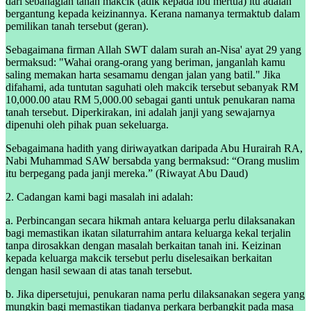
dari sebahagian tanah makcik (adik kepada ibu mertua) itu adalah
bergantung kepada keizinannya. Kerana namanya termaktub dalam
pemilikan tanah tersebut (geran).
Sebagaimana firman Allah SWT dalam surah an-Nisa' ayat 29 yang
bermaksud: "Wahai orang-orang yang beriman, janganlah kamu
saling memakan harta sesamamu dengan jalan yang batil." Jika
difahami, ada tuntutan saguhati oleh makcik tersebut sebanyak RM
10,000.00 atau RM 5,000.00 sebagai ganti untuk penukaran nama
tanah tersebut. Diperkirakan, ini adalah janji yang sewajarnya
dipenuhi oleh pihak puan sekeluarga.
Sebagaimana hadith yang diriwayatkan daripada Abu Hurairah RA,
Nabi Muhammad SAW bersabda yang bermaksud: “Orang muslim
itu berpegang pada janji mereka.” (Riwayat Abu Daud)
2. Cadangan kami bagi masalah ini adalah:
a. Perbincangan secara hikmah antara keluarga perlu dilaksanakan
bagi memastikan ikatan silaturrahim antara keluarga kekal terjalin
tanpa dirosakkan dengan masalah berkaitan tanah ini. Keizinan
kepada keluarga makcik tersebut perlu diselesaikan berkaitan
dengan hasil sewaan di atas tanah tersebut.
b. Jika dipersetujui, penukaran nama perlu dilaksanakan segera yang
mungkin bagi memastikan tiadanya perkara berbangkit pada masa