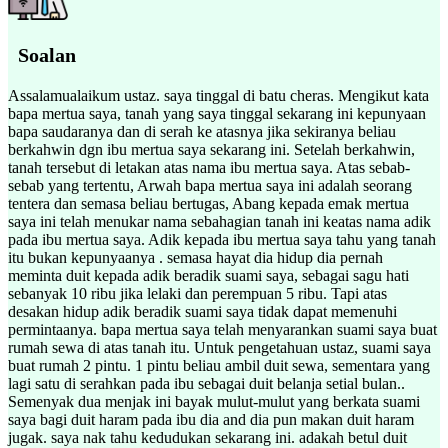
Soalan
Assalamualaikum ustaz. saya tinggal di batu cheras. Mengikut kata
bapa mertua saya, tanah yang saya tinggal sekarang ini kepunyaan
bapa saudaranya dan di serah ke atasnya jika sekiranya beliau
berkahwin dgn ibu mertua saya sekarang ini. Setelah berkahwin,
tanah tersebut di letakan atas nama ibu mertua saya. Atas sebab-
sebab yang tertentu, Arwah bapa mertua saya ini adalah seorang
tentera dan semasa beliau bertugas, Abang kepada emak mertua
saya ini telah menukar nama sebahagian tanah ini keatas nama adik
pada ibu mertua saya. Adik kepada ibu mertua saya tahu yang tanah
itu bukan kepunyaanya . semasa hayat dia hidup dia pernah
meminta duit kepada adik beradik suami saya, sebagai sagu hati
sebanyak 10 ribu jika lelaki dan perempuan 5 ribu. Tapi atas
desakan hidup adik beradik suami saya tidak dapat memenuhi
permintaanya. bapa mertua saya telah menyarankan suami saya buat
rumah sewa di atas tanah itu. Untuk pengetahuan ustaz, suami saya
buat rumah 2 pintu. 1 pintu beliau ambil duit sewa, sementara yang
lagi satu di serahkan pada ibu sebagai duit belanja setial bulan..
Semenyak dua menjak ini bayak mulut-mulut yang berkata suami
saya bagi duit haram pada ibu dia and dia pun makan duit haram
jugak. saya nak tahu kedudukan sekarang ini. adakah betul duit