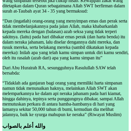
wang simpanan tersebut jika cukup nisab. Kewajipan zakat wang
ditetapkan dalam Quran sebagaimana Allah SWT berfirman dalam
surah at-Taubah ayat 34 - 35 yang bermaksud:
“Dan (ingatlah) orang-orang yang menyimpan emas dan perak serta
tidak membelanjakannya pada jalan Allah, maka khabarkanlah
kepada mereka dengan (balasan) azab seksa yang tidak terperi
sakitnya. (Iaitu) pada hari dibakar emas perak (dan harta benda) itu
dalam neraka jahanam, lalu diselar dengannya dahi mereka, dan
rusuk mereka, serta belakang mereka (sambil dikatakan kepada
mereka): Inilah apa yang telah kamu simpan untuk diri kamu sendiri,
oleh itu rasalah (azab dari) apa yang kamu simpan itu”
Dari Abu Hurairah RA, sesungguhnya Rasulullah SAW telah
bersabda:
“Tidaklah ada ganjaran bagi orang yang memiliki harta simpanan
namun tidak menunaikan haknya, melainkan Allah SWT akan
melemparkannya ke dalam api neraka jahanam pada hari kiamat,
hingga dahinya, tepinya serta punggungnya dibakar, sampai Allah
memutuskan perkara di antara hamba-hambanya di hari yang
lamanya sekitar 50,000 tahun di bumi, kemudian dia melihat
jalannya, baik ke syurga mahupun ke neraka” (Riwayat Muslim)
والله أعلم بالصواب