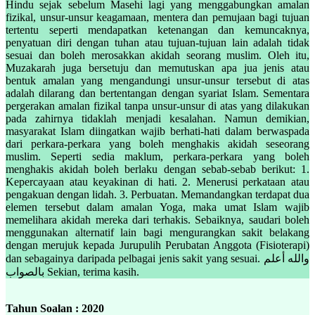
Hindu sejak sebelum Masehi lagi yang menggabungkan amalan
fizikal, unsur-unsur keagamaan, mentera dan pemujaan bagi tujuan
tertentu seperti mendapatkan ketenangan dan kemuncaknya,
penyatuan diri dengan tuhan atau tujuan-tujuan lain adalah tidak
sesuai dan boleh merosakkan akidah seorang muslim. Oleh itu,
Muzakarah juga bersetuju dan memutuskan apa jua jenis atau
bentuk amalan yang mengandungi unsur-unsur tersebut di atas
adalah dilarang dan bertentangan dengan syariat Islam. Sementara
pergerakan amalan fizikal tanpa unsur-unsur di atas yang dilakukan
pada zahirnya tidaklah menjadi kesalahan. Namun demikian,
masyarakat Islam diingatkan wajib berhati-hati dalam berwaspada
dari perkara-perkara yang boleh menghakis akidah seseorang
muslim. Seperti sedia maklum, perkara-perkara yang boleh
menghakis akidah boleh berlaku dengan sebab-sebab berikut: 1.
Kepercayaan atau keyakinan di hati. 2. Menerusi perkataan atau
pengakuan dengan lidah. 3. Perbuatan. Memandangkan terdapat dua
elemen tersebut dalam amalan Yoga, maka umat Islam wajib
memelihara akidah mereka dari terhakis. Sebaiknya, saudari boleh
menggunakan alternatif lain bagi mengurangkan sakit belakang
dengan merujuk kepada Jurupulih Perubatan Anggota (Fisioterapi)
dan sebagainya daripada pelbagai jenis sakit yang sesuai. والله أعلم
بالصواب Sekian, terima kasih.
Tahun Soalan : 2020