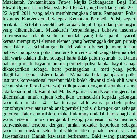
Muzakarah Jawatankuasa Fatwa Majlis Kebangsaan Bagi Hal
Ehwal Ugama Islam Malaysia Kali Ke-49 yang bersidang pada 20 –
22 April 2011 yang telah membincangkan Status Pampasan Polisi
Insurans Konvensional Selepas Kematian Pembeli Polisi, seperti
berikut: 1. Setelah meneliti keterangan, hujah-hujah dan pandangan
yang dikemukakan, Muzakarah berpandangan bahawa insurans
konvensional adalah suatu muamalah yang tidak patuh syariah
kerana mempunyai elemen-elemen yang bercanggah dengan prinsip
teras Islam. 2. Sehubungan itu, Muzakarah bersetuju memutuskan
bahawa pampasan polisi insurans konvensional yang diterima oleh
ahli waris adalah dikira sebagai harta tidak patuh syariah. 3. Dalam
hal ini, jumlah bayaran pokok pembeli polisi ketika hayat sahaja
dikategorikan sebagai harta peninggalan si mati yang perlu
diagihkan secara sistem faraid. Manakala baki pampasan polisi
insurans konvensional tersebut tidak boleh diwarisi oleh ahli waris
secara sistem faraid serta wajib dilupuskan dengan diserahkan sama
ada kepada pihak Baitulmal Majlis Agama Islam Negeri-negeri atau
didermakan untuk tujuan kebajikan termasuklah kepada golongan
fakir dan miskin. 4. Jika terdapat ahli waris pembeli polisi,
contohnya isteri atau anak-anak pembeli polisi dikategorikan sebagai
golongan fakir dan miskin, maka hukumnya adalah harus bagi ahli
waris tersebut untuk mengambil wang pampasan polisi insurans
konvensional tersebut dengan jumlah sekadar keperluan sebagai
fakir dan miskin setelah disahkan oleh pihak berkuasa atau
Jawatankuasa Kariah kawasan berkenaan. Baki wang pampasan