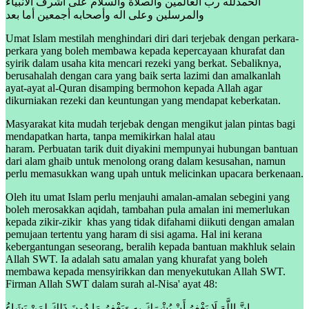
الحمدلله رب العالمين والصلاة والسلام على أشرف الأنبياء
والمرسلين وعلى اله وأصحابه أجمعين أما بعد
Umat Islam mestilah menghindari diri dari terjebak dengan perkara-
perkara yang boleh membawa kepada kepercayaan khurafat dan
syirik dalam usaha kita mencari rezeki yang berkat. Sebaliknya,
berusahalah dengan cara yang baik serta lazimi dan amalkanlah
ayat-ayat al-Quran disamping bermohon kepada Allah agar
dikurniakan rezeki dan keuntungan yang mendapat keberkatan.
Masyarakat kita mudah terjebak dengan mengikut jalan pintas bagi
mendapatkan harta, tanpa memikirkan halal atau
haram. Perbuatan tarik duit diyakini mempunyai hubungan bantuan
dari alam ghaib untuk menolong orang dalam kesusahan, namun
perlu memasukkan wang upah untuk melicinkan upacara berkenaan.
Oleh itu umat Islam perlu menjauhi amalan-amalan sebegini yang
boleh merosakkan aqidah, tambahan pula amalan ini memerlukan
kepada zikir-zikir khas yang tidak difahami diikuti dengan amalan
pemujaan tertentu yang haram di sisi agama. Hal ini kerana
kebergantungan seseorang, beralih kepada bantuan makhluk selain
Allah SWT. Ia adalah satu amalan yang khurafat yang boleh
membawa kepada mensyirikkan dan menyekutukan Allah SWT.
Firman Allah SWT dalam surah al-Nisa' ayat 48:
إِنَّ اللَّهَ لَا يَغْفِرُ أَنْ يُشْرَكَ بِهِ وَيَغْفِرُ مَا دُونَ ذَلِكَ لِمَنْ يَشَاءُ