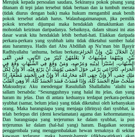
Merujuk kepada persoalan saudara, Sekiranya pokok pisang yang
ditanam di tepi jalan tersebut tidak bertuan dan ia tumbuh merata
(tidak diurus dengan baik) maka hukum mengambil anak benih
pokok tersebut adalah harus. Walaubagaimanapun, jika pemilik
pokok tersebut dijumpai maka hendaklah dimaklumkan dan
mohonlah keizinan daripadanya. Sebaiknya, dalam situasi ini atas
dasar warak kita hendaklah lebih berhati-hati. Elakkan daripada
perkara-perkara yang syubhah iaitu tidak diketahui sumber halal
atau haramnya. Hadis dari Abu Abdillah an Nu’man bin Basyir
Radhiyallahu ‘anhuma, beliau berkata;إِنَّ الْحَلاَلَ بَيِّنٌ، وَإِنَّ الْحَرَامَ
بَيِّنٌ، وَبَيْنَهُمَا مُشْتَبِهَاتٌ لاَ يَعْلَمُهُنَّ كَثِيْرٌ مِنَ النَّاسِ، فَمَنِ اتَّقَى
الشُّبُهَاتِ، اِسْتَبْرَأَ لِدِيْنِهِ وَعِرْضِهِ، وَمَنْ وَقَعَ فِي الشُّبُهَاتِ وَقَعَ فِي
الْحَرَامِ، كَالرَّاعِي يَرْعَى حَوْلَ الْحِمَى يُوْشِكُ أَنْ يَرْتَعَ فِيْهِ، أَلاَ وَإِنَّ لِكُلِّ
مَلِكٍ حِمَى، أَلاَ وَإِنَّ حِمَى اللهِ مَحَارِمُهُ، أَلاَ وَإِنَّ فِي الْجَسَدِ مُضْغَةً، إِذَا
صَلَحَتْ صَلَحَ الْجَسَدُ كُلُّهُ، وَإِذَا فَسَدَتْ فَسَدَ الْجَسَدُ كُلُّهُ، أَلاَ وَهِيَ الْقَلْبُ
Maksudnya: Aku mendengar Rasulullah Shallallahu ‘alaihi wa
sallam bersabda: “Sesungguhnya yang halal itu jelas, dan yang
haram itu jelas. Dan di antara keduanya terdapat perkara-perkara
syubhat (samar, belum jelas) yang tidak diketahui oleh kebanyakan
orang. Maka barangsiapa yang menjaga (dirinya) dari syubhat, ia
telah berlepas diri (demi keselamatan) agama dan kehormatannya.
Dan barangsiapa yang terjerumus ke dalam syubhat, ia pun
terjerumus ke dalam (hal-hal yang) haram. Bagaikan seorang
penggembala yang menggembalakan hewan ternaknya di sekitar
kawasan terlarang, maka hampir-hampir (dikhawatirkan) akan