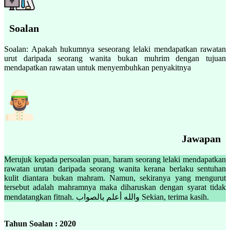
Soalan
Soalan: Apakah hukumnya seseorang lelaki mendapatkan rawatan
urut daripada seorang wanita bukan muhrim dengan tujuan
mendapatkan rawatan untuk menyembuhkan penyakitnya
Jawapan
Merujuk kepada persoalan puan, haram seorang lelaki mendapatkan
rawatan urutan daripada seorang wanita kerana berlaku sentuhan
kulit diantara bukan mahram. Namun, sekiranya yang mengurut
tersebut adalah mahramnya maka diharuskan dengan syarat tidak
mendatangkan fitnah. والله أعلم بالصواب Sekian, terima kasih.
Tahun Soalan : 2020