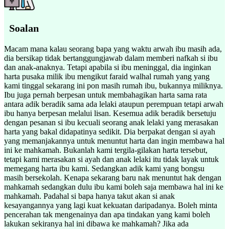
Soalan
Macam mana kalau seorang bapa yang waktu arwah ibu masih ada,
dia bersikap tidak bertanggungjawab dalam memberi nafkah si ibu
dan anak-anaknya. Tetapi apabila si ibu meninggal, dia inginkan
harta pusaka milik ibu mengikut faraid walhal rumah yang yang
kami tinggal sekarang ini pon masih rumah ibu, bukannya miliknya.
Ibu juga pernah berpesan untuk membahagikan harta sama rata
antara adik beradik sama ada lelaki ataupun perempuan tetapi arwah
ibu hanya berpesan melalui lisan. Kesemua adik beradik bersetuju
dengan pesanan si ibu kecuali seorang anak lelaki yang merasakan
harta yang bakal didapatinya sedikit. Dia berpakat dengan si ayah
yang memanjakannya untuk menuntut harta dan ingin membawa hal
ini ke mahkamah. Bukanlah kami tergila-gilakan harta tersebut,
tetapi kami merasakan si ayah dan anak lelaki itu tidak layak untuk
memegang harta ibu kami. Sedangkan adik kami yang bongsu
masih bersekolah. Kenapa sekarang baru nak menuntut hak dengan
mahkamah sedangkan dulu ibu kami boleh saja membawa hal ini ke
mahkamah. Padahal si bapa hanya takut akan si anak
kesayangannya yang lagi kuat kekuatan daripadanya. Boleh minta
pencerahan tak mengenainya dan apa tindakan yang kami boleh
lakukan sekiranya hal ini dibawa ke mahkamah? Jika ada