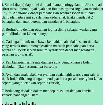
i. Suami (bapa) dapat 1/4 daripada harta peninggalan. ii. Jika si mati
(ibu) masih mempunyai ayah dan ibu masing-masing akan mendapat
1/6. iii. Anak-anak dapat pembahagian secara asobah iaitu baki
daripada harta yang ada dengan kadar anak lelaki mendapat 2
bahagian dan anak perempuan mendapat 1 bahagian.
3. Berhubung dengan pesanan ibu, ia dikira sebagai wasiat yang
perlu dibuktikan kebenarannya.
4. Cadangan untuk membawa ke mahkamah adalah suatu tindakan
yang terbaik untuk menyelesaikan masalah pembahagian harta
secara adil berdasarkan hukum syarak dan dapat mengesahkan
pesanan ibu (wasiat).
5. Pembahagian sama rata diantara adik-beradik hanya boleh
dilakukan, jika kesemuanya bersetuju
6. Ayah dan anak lelaki kesayangan adalah ahli waris yang sah. Ia
tidak boleh dihalang dengan mendapat harta pusaka mengikut kadar
seperti yang ditetapkan separuh (faridh).
7.Berlapang dadalah dalam mendepani isu ini dengan kembali
kepada pandangan Islam.
والله أعلم بالصواب