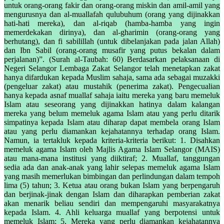
untuk orang-orang fakir dan orang-orang miskin dan amil-amil yang
mengurusnya dan al-muallafah qulubuhum (orang yang dijinakkan
hati-hati mereka), dan al-riqab (hamba-hamba yang ingin
memerdekakan dirinya), dan al-gharimin (orang-orang yang
berhutang), dan fi sabilillah (untuk dibelanjakan pada jalan Allah)
dan Ibn Sabil (orang-orang musafir yang putus bekalan dalam
perjalanan)”. (Surah al-Taubah: 60) Berdasarkan pelaksanaan di
Negeri Selangor Lembaga Zakat Selangor telah menetapkan zakat
hanya difardukan kepada Muslim sahaja, sama ada sebagai muzakki
(pengeluar zakat) atau mustahik (penerima zakat). Pengecualian
hanya kepada asnaf muallaf sahaja iaitu mereka yang baru memeluk
Islam atau seseorang yang dijinakkan hatinya dalam kalangan
mereka yang belum memeluk agama Islam atau yang perlu ditarik
simpatinya kepada Islam atau diharap dapat membela orang Islam
atau yang perlu diamankan kejahatannya terhadap orang Islam.
Namun, ia tertakluk kepada kriteria-kriteria berikut: 1. Disahkan
memeluk agama Islam oleh Majlis Agama Islam Selangor (MAIS)
atau mana-mana institusi yang diiktiraf; 2. Muallaf, tanggungan
sedia ada dan anak-anak yang lahir selepas memeluk agama Islam
yang masih memerlukan bimbingan dan perlindungan dalam tempoh
lima (5) tahun; 3. Ketua atau orang bukan Islam yang berpengaruh
dan berjinak-jinak dengan Islam dan diharapkan pemberian zakat
akan menarik beliau sendiri dan mempengaruhi masyarakatnya
kepada Islam. 4. Ahli keluarga muallaf yang berpotensi untuk
memeluk Islam; 5. Mereka yang perlu diamankan kejahatannya