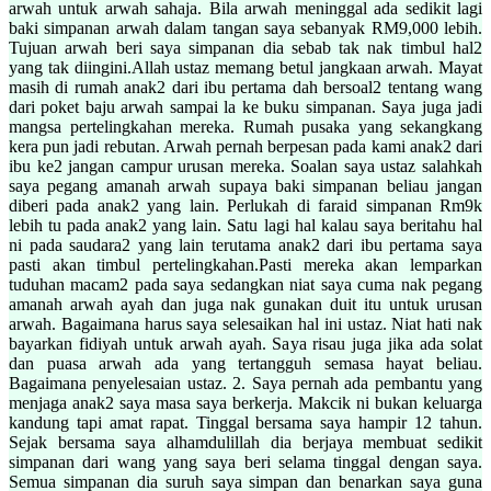
arwah untuk arwah sahaja. Bila arwah meninggal ada sedikit lagi
baki simpanan arwah dalam tangan saya sebanyak RM9,000 lebih.
Tujuan arwah beri saya simpanan dia sebab tak nak timbul hal2
yang tak diingini.Allah ustaz memang betul jangkaan arwah. Mayat
masih di rumah anak2 dari ibu pertama dah bersoal2 tentang wang
dari poket baju arwah sampai la ke buku simpanan. Saya juga jadi
mangsa pertelingkahan mereka. Rumah pusaka yang sekangkang
kera pun jadi rebutan. Arwah pernah berpesan pada kami anak2 dari
ibu ke2 jangan campur urusan mereka. Soalan saya ustaz salahkah
saya pegang amanah arwah supaya baki simpanan beliau jangan
diberi pada anak2 yang lain. Perlukah di faraid simpanan Rm9k
lebih tu pada anak2 yang lain. Satu lagi hal kalau saya beritahu hal
ni pada saudara2 yang lain terutama anak2 dari ibu pertama saya
pasti akan timbul pertelingkahan.Pasti mereka akan lemparkan
tuduhan macam2 pada saya sedangkan niat saya cuma nak pegang
amanah arwah ayah dan juga nak gunakan duit itu untuk urusan
arwah. Bagaimana harus saya selesaikan hal ini ustaz. Niat hati nak
bayarkan fidiyah untuk arwah ayah. Saya risau juga jika ada solat
dan puasa arwah ada yang tertangguh semasa hayat beliau.
Bagaimana penyelesaian ustaz. 2. Saya pernah ada pembantu yang
menjaga anak2 saya masa saya berkerja. Makcik ni bukan keluarga
kandung tapi amat rapat. Tinggal bersama saya hampir 12 tahun.
Sejak bersama saya alhamdulillah dia berjaya membuat sedikit
simpanan dari wang yang saya beri selama tinggal dengan saya.
Semua simpanan dia suruh saya simpan dan benarkan saya guna