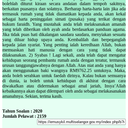
bolehlah diturut kiraan secara andaian dalam tempoh sakitnya,
berkaitan puasanya dan solatnya. Berharap harta-harta lain jika ada
termasuk rumah yang tidak diamatikan kepada anda, akan kekal
sebagai harta peninggalan simati (pusaka) yang terikat dengan
hukum faraidh. Yang mustahak anda telah melaksanakan amanah
yang telah diberikan oleh ayah anda berdasarkan panduan agama.
Jika tidak puas hati dikalangan saudara saudara, menyiakan sesuatu
yang diluar hidup upaya anda. Kembalilah dan berpeganglah
kepada jalan syariat. Yang penting ialah keredhaan Allah, bukan
memuaskan hati manusia dengan cara yang tidak dapat
dilaksanakan. 2) Syabas ! Lagi sekali, anda telah dapat mengatur
kehidupan seorang pembantu rumah anda dengan teratur, termasuk
urusan tanggungjawabnya dengan Allah. Atas niat anda yang hanya
akan menggunakan baki wangnya RM9762.25 untuknya. Maka,
anda boleh serahkan untuk faedah dirinya, Kalau bukan semuanya
di dunia, ia boleh untuk kehidupan di akhirat dengan cara
diwakafkan atau didermakan sebagai amal jariah, Insya’Allah
kebaikannya akan dapat dilempari oleh anda sebagai melakasanakan
amanahnya. Sekian, terima kasih.
Tahun Soalan : 2020
Jumlah Pelawat : 2159