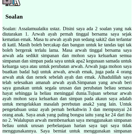
Soalan
Soalan: Assalamualaiku ustaz. Disini saya ada 2 soalan yang nak
diutarakan 1. Arwah ayah pernah tinggal bersama saya sejak
kematian emak. Masa tu arwah ayah pun sedang sakit2 dan terlantar
di katil. Masih boleh bercakap dan bangun untuk ke tandas tapi tak
boleh bergerak terlalu lama. Masa arwah tinggal bersama saya
arwah ada sedikit simpanan dan mohon saya keluarkan semua
simpanan dan simpan pada saya untuk apa2 kegunaan samada untuk
keluarga saya atau untuk perubatan arwah. Arwah juga mohon saya
buatkan badal haji untuk arwah, arwah emak, juga pada 4 orang
arwah atuk dan nenek sebelah ayah dan emak. Alhadulillah saya
telah selesaikan amanah arwah ayah.Simpanan yang arwah beri
saya gunakan untuk segala urusan dan perubatan beliau semasa
hayat sehingga la beliau meninggal dunia.Tujuan sebenar arwah
ayah mohon saya keluarkan dan simpan pada akaun saya adalah
untuk mengelakkan masalah perebutan anak2 yang lain. Untuk
pengetahuan ustaz ayah pernah berkahwin 3 dan mempunyai 24
orang anak. Saya anak yang paling bongsu iaitu yang ke 24 dari ibu
no 2. Walalupun arwah membenarkan saya menggunakan simpanan
beliau untuk urusan perbelanjaan harian saya tapi saya tidak
menggunakannya. Saya berniat untuk menggunakan simpanan