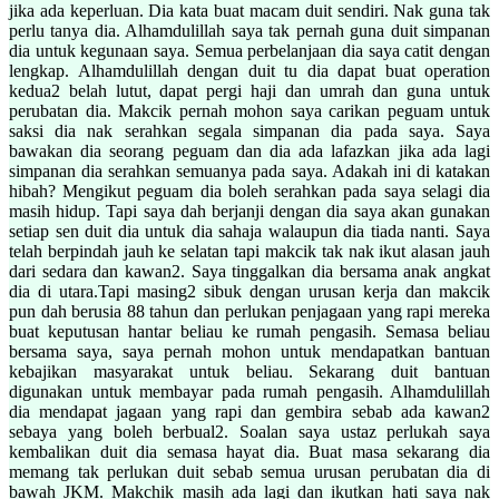
jika ada keperluan. Dia kata buat macam duit sendiri. Nak guna tak
perlu tanya dia. Alhamdulillah saya tak pernah guna duit simpanan
dia untuk kegunaan saya. Semua perbelanjaan dia saya catit dengan
lengkap. Alhamdulillah dengan duit tu dia dapat buat operation
kedua2 belah lutut, dapat pergi haji dan umrah dan guna untuk
perubatan dia. Makcik pernah mohon saya carikan peguam untuk
saksi dia nak serahkan segala simpanan dia pada saya. Saya
bawakan dia seorang peguam dan dia ada lafazkan jika ada lagi
simpanan dia serahkan semuanya pada saya. Adakah ini di katakan
hibah? Mengikut peguam dia boleh serahkan pada saya selagi dia
masih hidup. Tapi saya dah berjanji dengan dia saya akan gunakan
setiap sen duit dia untuk dia sahaja walaupun dia tiada nanti. Saya
telah berpindah jauh ke selatan tapi makcik tak nak ikut alasan jauh
dari sedara dan kawan2. Saya tinggalkan dia bersama anak angkat
dia di utara.Tapi masing2 sibuk dengan urusan kerja dan makcik
pun dah berusia 88 tahun dan perlukan penjagaan yang rapi mereka
buat keputusan hantar beliau ke rumah pengasih. Semasa beliau
bersama saya, saya pernah mohon untuk mendapatkan bantuan
kebajikan masyarakat untuk beliau. Sekarang duit bantuan
digunakan untuk membayar pada rumah pengasih. Alhamdulillah
dia mendapat jagaan yang rapi dan gembira sebab ada kawan2
sebaya yang boleh berbual2. Soalan saya ustaz perlukah saya
kembalikan duit dia semasa hayat dia. Buat masa sekarang dia
memang tak perlukan duit sebab semua urusan perubatan dia di
bawah JKM. Makchik masih ada lagi dan ikutkan hati saya nak