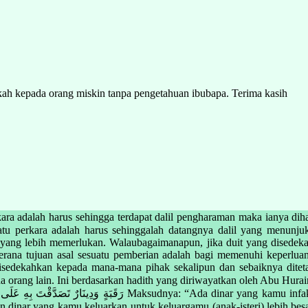
ah kepada orang miskin tanpa pengetahuan ibubapa. Terima kasih
h harus sehingga terdapat dalil pengharaman maka ianya diharamkan. Ini berdas
 yang lebih memerlukan. Walaubagaimanapun, jika duit yang disedek
erana tujuan asal sesuatu pemberian adalah bagi memenuhi keperluan
tuk disedekahkan kepada mana-mana pihak sekalipun dan sebaiknya dit
an hadith yang diriwayatkan oleh Abu Hurairah RA, sabda Nabi SAW: َّهِ وَدِينَارٌ أَنْفَقْتَهُ فِى
amu infakkan di jalan Allah, dinar yang kamu infakkan untuk memerdekakan
u keluarkan untuk keluargamu (anak-isteri) lebih besar pahalanya. .” (Riwayat M