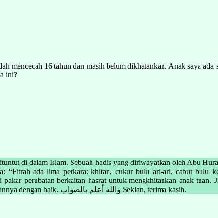
dah mencecah 16 tahun dan masih belum dikhatankan. Anak saya ada s
a ini?
alam Islam. Sebuah hadis yang diriwayatkan oleh Abu Hurairah, daripada Nabi S.
ri pakar perubatan berkaitan hasrat untuk mengkhitankan anak tuan.
dikhitankan. Ahli keluarga yang bertanggungjawab menjaga kebersihannya dengan baik. والله أعلم بالصواب Sekian, terima kasih.