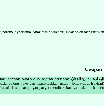
yndrome hyportonia. Anak masih terlantar. Tidak boleh menguruskan
Jawapan
A.W, baginda bersabda; الفِطْرَةُ خَمْسٌ: الخِتَانُ،
 Jika ada kesan sampingan yang memudharatkannya maka tidak perlu