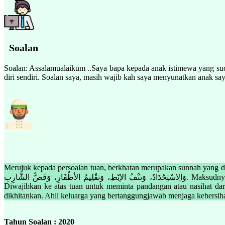
Soalan
Soalan: Assalamualaikum ..Saya bapa kepada anak istimewa yang su
diri sendiri. Soalan saya, masih wajib kah saya menyunatkan anak say
Merujuk kepada persoalan tuan, berkhatan merupakan sunnah yang dituntut di d
وَالِاسْتِحْدَادُ، وَنتْفُ الإبْطِ، وَتقْلِيمُ الأظْفَارِ، وَقَصُّ الشَّارِبِ. Maksudnya: “Fitrah ada lima perkara: khitan, cukur bulu ari-ari, cabut bulu ketiak, potong kuku dan memendekkan misai”. (Riwayat al-Bukhari)
Diwajibkan ke atas tuan untuk meminta pandangan atau nasihat da
Tahun Soalan : 2020