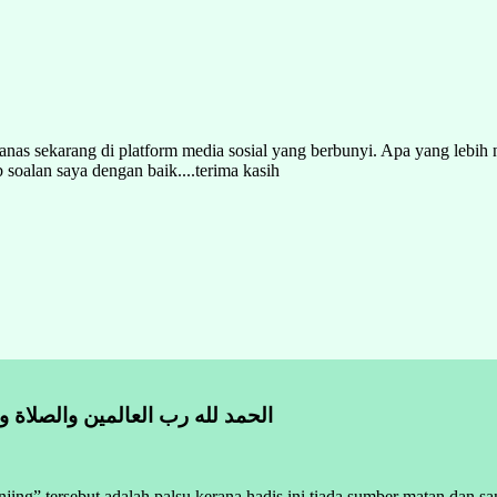
anas sekarang di platform media sosial yang berbunyi. Apa yang lebih na
soalan saya dengan baik....terima kasih
الحمد لله رب العالمين والصلاة 
ing” tersebut adalah palsu kerana hadis ini tiada sumber matan dan s