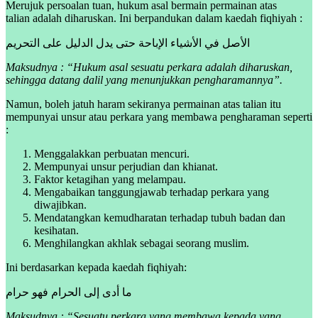
Merujuk persoalan tuan, hukum asal bermain permainan atas
talian adalah diharuskan. Ini berpandukan dalam kaedah fiqhiyah :
الأصل في الأشياء الإباحة حتى يدل الدليل على التحريم
Maksudnya : “Hukum asal sesuatu perkara adalah diharuskan,
sehingga datang dalil yang menunjukkan pengharamannya”.
Namun, boleh jatuh haram sekiranya permainan atas talian itu
mempunyai unsur atau perkara yang membawa pengharaman seperti
:
Menggalakkan perbuatan mencuri.
Mempunyai unsur perjudian dan khianat.
Faktor ketagihan yang melampau.
Mengabaikan tanggungjawab terhadap perkara yang
diwajibkan.
Mendatangkan kemudharatan terhadap tubuh badan dan
kesihatan.
Menghilangkan akhlak sebagai seorang muslim.
Ini berdasarkan kepada kaedah fiqhiyah:
ما أدى إلى الحرام فهو حرام
Maksudnya : “Sesuatu perkara yang membawa kepada yang