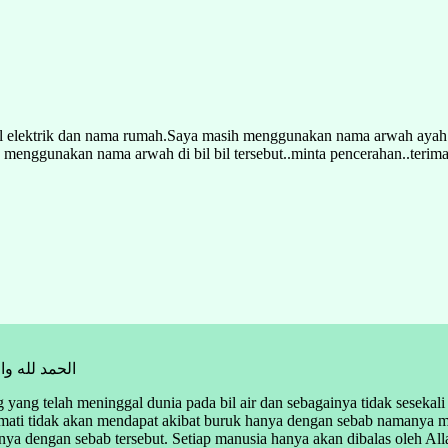
bil elektrik dan nama rumah.Saya masih menggunakan nama arwah ayah 
ih menggunakan nama arwah di bil bil tersebut..minta pencerahan..terima
الحمد لله وا
ng telah meninggal dunia pada bil air dan sebagainya tidak sesekali
i mati tidak akan mendapat akibat buruk hanya dengan sebab namanya m
anya dengan sebab tersebut. Setiap manusia hanya akan dibalas oleh A