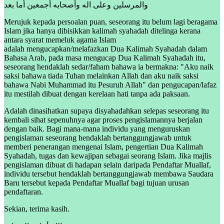
والمرسلين وعلى اله وأصحابه أجمعين أما بعد
Merujuk kepada persoalan puan, seseorang itu belum lagi beragama
Islam jika hanya dibisikkan kalimah syahadah ditelinga kerana
antara syarat memeluk agama Islam
adalah mengucapkan/melafazkan Dua Kalimah Syahadah dalam
Bahasa Arab, pada masa mengucap Dua Kalimah Syahadah itu,
seseorang hendaklah sedar/faham bahawa ia bermakna: "Aku naik
saksi bahawa tiada Tuhan melainkan Allah dan aku naik saksi
bahawa Nabi Muhammad itu Pesuruh Allah" dan pengucapan/lafaz
itu mestilah dibuat dengan kerelaan hati tanpa ada paksaan.
Adalah dinasihatkan supaya disyahadahkan selepas seseorang itu
kembali sihat sepenuhnya agar proses pengislamannya berjalan
dengan baik. Bagi mana-mana individu yang menguruskan
pengislaman seseorang hendaklah bertanggungjawab untuk
memberi penerangan mengenai Islam, pengertian Dua Kalimah
Syahadah, tugas dan kewajipan sebagai seorang Islam. Jika majlis
pengislaman dibuat di hadapan selain daripada Pendaftar Muallaf,
individu tersebut hendaklah bertanggungjawab membawa Saudara
Baru tersebut kepada Pendaftar Muallaf bagi tujuan urusan
pendaftaran.
Sekian, terima kasih.