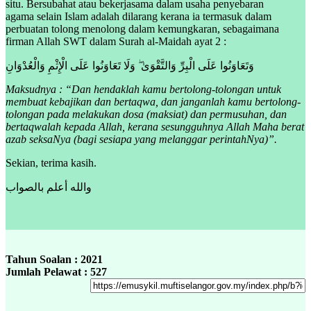
situ. Bersubahat atau bekerjasama dalam usaha penyebaran
agama selain Islam adalah dilarang kerana ia termasuk dalam
perbuatan tolong menolong dalam kemungkaran, sebagaimana
firman Allah SWT dalam Surah al-Maidah ayat 2 :
وَتَعَاوَنُوا عَلَى الْبِرِّ وَالتَّقْوَىٰ ۖ وَلَا تَعَاوَنُوا عَلَى الْإِثْمِ وَالْعُدْوَانِ
Maksudnya : “Dan hendaklah kamu bertolong-tolongan untuk
membuat kebajikan dan bertaqwa, dan janganlah kamu bertolong-
tolongan pada melakukan dosa (maksiat) dan permusuhan, dan
bertaqwalah kepada Allah, kerana sesungguhnya Allah Maha berat
azab seksaNya (bagi sesiapa yang melanggar perintahNya)”.
Sekian, terima kasih.
والله أعلم بالصواب
Tahun Soalan : 2021
Jumlah Pelawat : 527