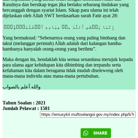
Rasulnya dan bersikap tegas jika berlaku sebarang tindakan yang
bercanggah dengan syariat Islam. Sikap para ulama ini telah
dijelaskan oleh Allah SWT berdasarkan surah Fatir ayat 28:
إِنَّمَا یَخۡشَى ٱللَّهَ مِنۡ عِبَادِهِ ٱلۡعُلَمَـٰۤؤُا۟ۗ
Yang bermaksud: “Sebenarnya orang yang paling bimbang dan
takut (melanggar perintah) Allah adalah dari kalangan hamba-
hambanya hanyalah orang-orang yang berilmu”.
Maka dengan itu, hendaklah kita semua senantiasa merujuk kepada
para ulama agar kehidupan kita dibimbing dan terpandu serta
kefahaman kita dalam beragama tidak mudah diseleweng oleh
mana-mana individu atau mana-mana pertubuhan.
والله أعلم بالصواب
Tahun Soalan : 2021
Jumlah Pelawat : 1581