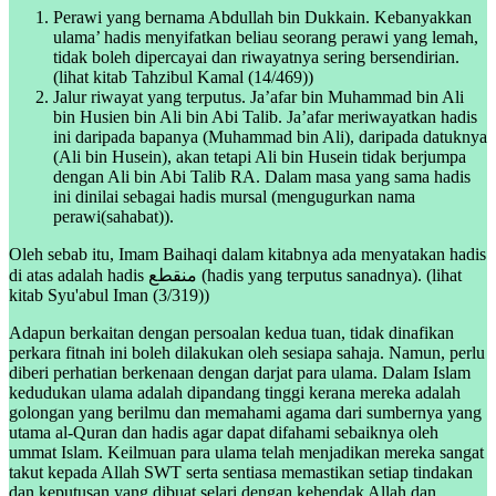
Perawi yang bernama Abdullah bin Dukkain. Kebanyakkan
ulama’ hadis menyifatkan beliau seorang perawi yang lemah,
tidak boleh dipercayai dan riwayatnya sering bersendirian.
(lihat kitab Tahzibul Kamal (14/469))
Jalur riwayat yang terputus. Ja’afar bin Muhammad bin Ali
bin Husien bin Ali bin Abi Talib. Ja’afar meriwayatkan hadis
ini daripada bapanya (Muhammad bin Ali), daripada datuknya
(Ali bin Husein), akan tetapi Ali bin Husein tidak berjumpa
dengan Ali bin Abi Talib RA. Dalam masa yang sama hadis
ini dinilai sebagai hadis mursal (mengugurkan nama
perawi(sahabat)).
Oleh sebab itu, Imam Baihaqi dalam kitabnya ada menyatakan hadis
di atas adalah hadis منقطع (hadis yang terputus sanadnya). (lihat
kitab Syu'abul Iman (3/319))
Adapun berkaitan dengan persoalan kedua tuan, tidak dinafikan
perkara fitnah ini boleh dilakukan oleh sesiapa sahaja. Namun, perlu
diberi perhatian berkenaan dengan darjat para ulama. Dalam Islam
kedudukan ulama adalah dipandang tinggi kerana mereka adalah
golongan yang berilmu dan memahami agama dari sumbernya yang
utama al-Quran dan hadis agar dapat difahami sebaiknya oleh
ummat Islam. Keilmuan para ulama telah menjadikan mereka sangat
takut kepada Allah SWT serta sentiasa memastikan setiap tindakan
dan keputusan yang dibuat selari dengan kehendak Allah dan