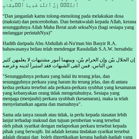
ٱللَّهَۖ إِنَّ ٱللَّهَ شَدِیدُ ٱلۡعِقَابِ
“Dan janganlah kamu tolong-menolong pada melakukan dosa
(maksiat) dan pencerobohan. Dan bertakwalah kepada Allah, kerana
sesungguhnya Allah Maha Berat azab seksaNya (bagi sesiapa yang
melanggar perintahNya)”
Hadith daripada Abu Abdullah al-Nu'man bin Basyir R.A.
bahawasanya beliau telah mendengar Rasulullah S.A.W. bersabda:
إن الحلال بيّن وإن الحرام بيّن، وبينهما أمور مشتبهات لا يعلمهن كثير
من الناس، فمن اتقى الشبهات فقد استبرأ لدينه وعرضه
"Sesungguhnya perkara yang halal itu terang jelas, dan
sesungguhnya perkara yang haram itu terang jelas, dan di antara
kedua perkara tersebut ada perkara-perkara syubhat yang kesamaran
yang kebanyakan orang tidak mengetahuinya. Sesiapa yang
menjaga (menjauhi) perkara syubhah (kesamaran), maka ia telah
menyelamatkan agama dan maruahnya".
Sama ada ianya rasuah atau tidak, ia perlu kepada siasatan lebih
lanjut terhadap maksud dan tujuan pemberian wang tersebut
oleh pihak syarikat dengan melaporkan perkara tersebut kepada
pihak yang berwajib. Ini adalah kerana tindakan syarikat tersebut
adalah diragui dan boleh dipertikaikan kerana hadiah-hadiah yang