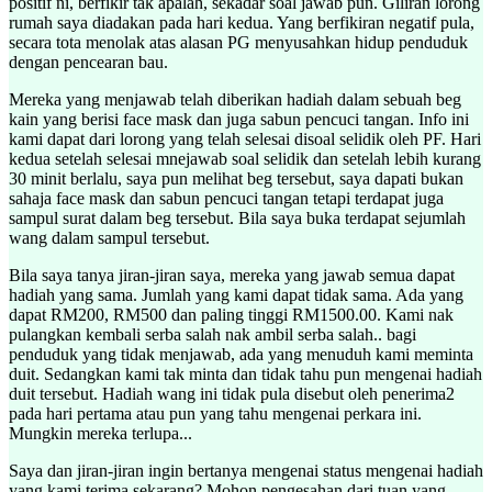
positif ni, berfikir tak apalah, sekadar soal jawab pun. Giliran lorong
rumah saya diadakan pada hari kedua. Yang berfikiran negatif pula,
secara tota menolak atas alasan PG menyusahkan hidup penduduk
dengan pencearan bau.
Mereka yang menjawab telah diberikan hadiah dalam sebuah beg
kain yang berisi face mask dan juga sabun pencuci tangan. Info ini
kami dapat dari lorong yang telah selesai disoal selidik oleh PF. Hari
kedua setelah selesai mnejawab soal selidik dan setelah lebih kurang
30 minit berlalu, saya pun melihat beg tersebut, saya dapati bukan
sahaja face mask dan sabun pencuci tangan tetapi terdapat juga
sampul surat dalam beg tersebut. Bila saya buka terdapat sejumlah
wang dalam sampul tersebut.
Bila saya tanya jiran-jiran saya, mereka yang jawab semua dapat
hadiah yang sama. Jumlah yang kami dapat tidak sama. Ada yang
dapat RM200, RM500 dan paling tinggi RM1500.00. Kami nak
pulangkan kembali serba salah nak ambil serba salah.. bagi
penduduk yang tidak menjawab, ada yang menuduh kami meminta
duit. Sedangkan kami tak minta dan tidak tahu pun mengenai hadiah
duit tersebut. Hadiah wang ini tidak pula disebut oleh penerima2
pada hari pertama atau pun yang tahu mengenai perkara ini.
Mungkin mereka terlupa...
Saya dan jiran-jiran ingin bertanya mengenai status mengenai hadiah
yang kami terima sekarang? Mohon pengesahan dari tuan yang