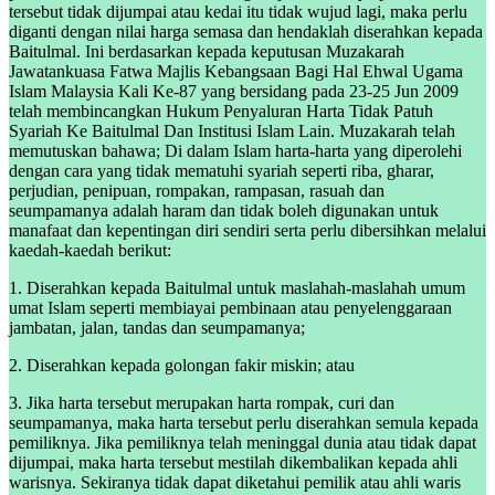
tersebut tidak dijumpai atau kedai itu tidak wujud lagi, maka perlu
diganti dengan nilai harga semasa dan hendaklah diserahkan kepada
Baitulmal. Ini berdasarkan kepada keputusan Muzakarah
Jawatankuasa Fatwa Majlis Kebangsaan Bagi Hal Ehwal Ugama
Islam Malaysia Kali Ke-87 yang bersidang pada 23-25 Jun 2009
telah membincangkan Hukum Penyaluran Harta Tidak Patuh
Syariah Ke Baitulmal Dan Institusi Islam Lain. Muzakarah telah
memutuskan bahawa; Di dalam Islam harta-harta yang diperolehi
dengan cara yang tidak mematuhi syariah seperti riba, gharar,
perjudian, penipuan, rompakan, rampasan, rasuah dan
seumpamanya adalah haram dan tidak boleh digunakan untuk
manafaat dan kepentingan diri sendiri serta perlu dibersihkan melalui
kaedah-kaedah berikut:
1. Diserahkan kepada Baitulmal untuk maslahah-maslahah umum
umat Islam seperti membiayai pembinaan atau penyelenggaraan
jambatan, jalan, tandas dan seumpamanya;
2. Diserahkan kepada golongan fakir miskin; atau
3. Jika harta tersebut merupakan harta rompak, curi dan
seumpamanya, maka harta tersebut perlu diserahkan semula kepada
pemiliknya. Jika pemiliknya telah meninggal dunia atau tidak dapat
dijumpai, maka harta tersebut mestilah dikembalikan kepada ahli
warisnya. Sekiranya tidak dapat diketahui pemilik atau ahli waris