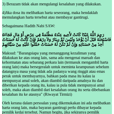
3) Berazam tidak akan mengulangi kesalahan yang dilakukan.
4)Jika dosa itu melibatkan harta seseorang, maka hendaklah
memulangkan harta tersebut atau membayar gantirugi.
Sebagaimana Hadith Nabi SAW:
رَحِمَ اللَّهُ عَبْدًا كَانَتْ لأَخِيهِ عِنْدَهُ مَظْلَمَةٌ فِي عِرْضٍ أَوْ مَالٍ فَجَاءَهُ
فَاسْتَحَلَّهُ قَبْلَ أَنْ يُؤْخَذَ وَلَيْسَ ثَمَّ دِينَارٌ وَلاَ دِرْهَمٌ فَإِنْ كَانَتْ لَهُ حَسَنَاتٌ
أُخِذَ مِنْ حَسَنَاتِهِ وَإِنْ لَمْ تَكُنْ لَهُ حَسَنَاتٌ حَمَّلُوا عَلَيْهِ مِنْ سَيِّئَاتِهِمْ
Maksud: "Barangsiapa yang menanggung kezaliman yang
dilakukan ke atas orang lain, sama ada mengenai maruah dan
kehormatan atau sebarang perkara lain (termasuk mengambil harta
orang lain) maka bersegeralah untuk meminta keampunan sebelum
datangnya masa yang tidak ada padanya wang ringgit atau emas
perak untuk membayarnya, bahkan pada masa itu kalau ia
mempunyai amal soleh, akan diambil daripada amalnya itu dan
diberikan kepada orang itu, kalau ia pula tidak mempunyai amal
soleh, maka akan diambil dari kesalahan orang itu serta dibebankan
kesalahan itu ke atasnya" (Riwayat Tirmizi)
Oleh kerana dalam persoalan yang dikemukakan ini ada melibatkan
harta orang lain, maka bayaran gantirugi perlu dibayar kepada
pemilik kedai tersebut. Namun begitu, jika sekiranya pemilik