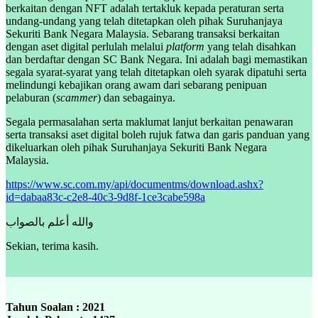
berkaitan dengan NFT adalah tertakluk kepada peraturan serta
undang-undang yang telah ditetapkan oleh pihak Suruhanjaya
Sekuriti Bank Negara Malaysia. Sebarang transaksi berkaitan
dengan aset digital perlulah melalui
platform
yang telah disahkan
dan berdaftar dengan SC Bank Negara. Ini adalah bagi memastikan
segala syarat-syarat yang telah ditetapkan oleh syarak dipatuhi serta
melindungi kebajikan orang awam dari sebarang penipuan
pelaburan (
scammer
) dan sebagainya.
Segala permasalahan serta maklumat lanjut berkaitan penawaran
serta transaksi aset digital boleh rujuk fatwa dan garis panduan yang
dikeluarkan oleh pihak Suruhanjaya Sekuriti Bank Negara
Malaysia.
https://www.sc.com.my/api/documentms/download.ashx?
id=dabaa83c-c2e8-40c3-9d8f-1ce3cabe598a
والله أعلم بالصواب
Sekian, terima kasih.
Tahun Soalan : 2021