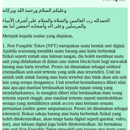
وعليكم السلام ورحمة الله وبركاته
الحمدلله رب العالمين والصلاة والسلام على أشرف الأنبياء
والمرسلين وعلى اله وأصحابه أجمعين أما بعد
Merujuk kepada soalan yang diajukan,
1
. Non Fungible Token
(NFT) merupakan suatu bentuk aset digital.
Apabila seseorang memiliki suatu barang atau harta berbentuk
fizikal seperti rumah atau lukisan tangan, dia boleh membuat suatu
unit yang didaftarkan di dalam satu sistem
blockchain
bagi mewakili
barang atau harta tersebut. Proses ini dinamakan sebagai
unitized
(menjadikan unit-unit tertentu yang unik atau tersendiri). Unit ini
adalah unik untuk barang atau harta tersebut dan tidak akan ada unit
lain yang serupa dengannya. Unit tersebut kemudiannya diberi nilai
atau apa-apa manfaat berdasarkan kepada tujuan orang yang
mendaftarkannya. Ia mungkin diberi nilai berdasarkan mata wang
tertentu seperti ringgit, atau manfaat tertentu seperti membolehkan
sesiapa yang memilikinya untuk
access
atau bermain sesuatu
permainan (
online game
umpamanya). Proses ini dinamakan sebagai
tokenized
. Bukan sahaja barang atau harta berbentuk fizikal yang
boleh di
tokenized
kan, akan tetapi harta digital seperti gambar, video,
imej, atau lukisan digital juga boleh di
tokenized
kan. Ini bermakna
satu unit
Non Fungible Token
mewakili satu barang atau harta yang