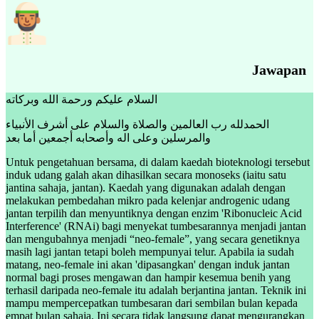
Jawapan
السلام عليكم ورحمة الله وبركاته
الحمدلله رب العالمين والصلاة والسلام على أشرف الأنبياء
والمرسلين وعلى اله وأصحابه أجمعين أما بعد
Untuk pengetahuan bersama, di dalam kaedah bioteknologi tersebut
induk udang galah akan dihasilkan secara monoseks (iaitu satu
jantina sahaja, jantan). Kaedah yang digunakan adalah dengan
melakukan pembedahan mikro pada kelenjar androgenic udang
jantan terpilih dan menyuntiknya dengan enzim 'Ribonucleic Acid
Interference' (RNAi) bagi menyekat tumbesarannya menjadi jantan
dan mengubahnya menjadi “neo-female”, yang secara genetiknya
masih lagi jantan tetapi boleh mempunyai telur. Apabila ia sudah
matang, neo-female ini akan 'dipasangkan' dengan induk jantan
normal bagi proses mengawan dan hampir kesemua benih yang
terhasil daripada neo-female itu adalah berjantina jantan. Teknik ini
mampu mempercepatkan tumbesaran dari sembilan bulan kepada
empat bulan sahaja. Ini secara tidak langsung dapat mengurangkan