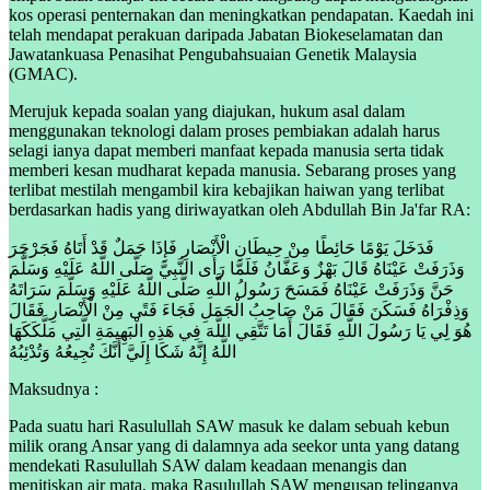
kos operasi penternakan dan meningkatkan pendapatan. Kaedah ini
telah mendapat perakuan daripada Jabatan Biokeselamatan dan
Jawatankuasa Penasihat Pengubahsuaian Genetik Malaysia
(GMAC).
Merujuk kepada soalan yang diajukan, hukum asal dalam
menggunakan teknologi dalam proses pembiakan adalah harus
selagi ianya dapat memberi manfaat kepada manusia serta tidak
memberi kesan mudharat kepada manusia. Sebarang proses yang
terlibat mestilah mengambil kira kebajikan haiwan yang terlibat
berdasarkan hadis yang diriwayatkan oleh Abdullah Bin Ja'far RA:
فَدَخَلَ يَوْمًا حَائِطًا مِنْ حِيطَانِ الْأَنْصَارِ فَإِذَا جَمَلٌ قَدْ أَتَاهُ فَجَرْجَرَ
وَذَرَفَتْ عَيْنَاهُ قَالَ بَهْزٌ وَعَفَّانُ فَلَمَّا رَأَى النَّبِيَّ صَلَّى اللَّهُ عَلَيْهِ وَسَلَّمَ
حَنَّ وَذَرَفَتْ عَيْنَاهُ فَمَسَحَ رَسُولُ اللَّهِ صَلَّى اللَّهُ عَلَيْهِ وَسَلَّمَ سَرَاتَهُ
وَذِفْرَاهُ فَسَكَنَ فَقَالَ مَنْ صَاحِبُ الْجَمَلِ فَجَاءَ فَتًى مِنْ الْأَنْصَارِ فَقَالَ
هُوَ لِي يَا رَسُولَ اللَّهِ فَقَالَ أَمَا تَتَّقِي اللَّهَ فِي هَذِهِ الْبَهِيمَةِ الَّتِي مَلَّكَكَهَا
اللَّهُ إِنَّهُ شَكَا إِلَيَّ أَنَّكَ تُجِيعُهُ وَتُدْئِبُهُ
Maksudnya :
Pada suatu hari Rasulullah SAW masuk ke dalam sebuah kebun
milik orang Ansar yang di dalamnya ada seekor unta yang datang
mendekati Rasulullah SAW dalam keadaan menangis dan
menitiskan air mata, maka Rasulullah SAW mengusap telinganya