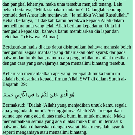
dan pangkal lehernya, maka unta tersebut menjadi tenang. Lalu
beliau bertanya, "Milik siapakah unta ini?" Datanglah seorang
pemuda dari Ansar lalu menjawab, "Ia milikku Wahai Rasulullah."
Beliau bertanya, "Tidakkah kamu bertakwa kepada Allah dalam
memelihara unta yang telah Allah berikan kepadamu. Unta ini
mengadu kepadaku, bahawa kamu membiarkan dia lapar dan
keletihan." (Riwayat Ahmad)
Berdasarkan hadis di atas dapat disimpulkan bahawa manusia boleh
mengambil segala manfaat yang diharuskan oleh syarak daripada
haiwan dan tumbuhan, namun cara pengambilan manfaat mestilah
dengan cara yang sewajarnya tanpa menzalimi binatang tersebut.
Keharusan memanfaatkan apa yang terdapat di muka bumi ini
adalah berdasarkan kepada firman Allah SWT di dalam Surah al-
Baqarah: 29:
هُوَ الَّذِي خَلَقَ لَكُمْ مَا فِي الْأَرْضِ جَمِيعًا
Bermaksud: “Dialah (Allah) yang menjadikan untuk kamu segala
apa yang ada di bumi”. Sesungguhnya Allah SWT menjadikan
semua apa yang ada di atas muka bumi ini untuk manusia. Maka
memanfaatkan semua yang ada di atas muka bumi ini termasuk
haiwan adalah diharuskan dengan syarat tidak menyalahi syarak
seperti menganiaya atau menzalimi binatang.