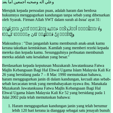
وعلي أله وصحبه أجمعين أما بعد
Merujuk kepada persoalan puan, adalah haram dan berdosa
hukumnya menggugurkan kandungan tanpa sebab yang dibenarkan
oleh Syarak. Firman Allah SWT dalam surah al-Israa' ayat 31:
وَلَا تَقۡتُلُوۤا۟ أَوۡلَـٰدَكُمۡ خَشۡیَةَ إِمۡلَـٰقࣲۖ نَّحۡنُ نَرۡزُقُهُمۡ
وَإِیَّاكُمۡۚ إِنَّ قَتۡلَهُمۡ كَانَ خِطۡـࣰٔا كَبِیرࣰا
Maksudnya : "Dan janganlah kamu membunuh anak-anak kamu
kerana takutkan kemiskinan. Kamilah yang memberi rezeki kepada
mereka dan kepada kamu. Sesungguhnya perbuatan membunuh
mereka adalah satu kesalahan yang besar."
Berdasarkan kepada keputusan Muzakarah Jawatankuasa Fatwa
Majlis Kebangsaan Bagi Hal Ehwal Ugama Islam Malaysia Kali Ke
26 yang bersidang pada 7 – 8 Mac 1990 memutuskan bahawa,
haram menggugurkan janin di dalam kandungan, kecuali atas sebab-
sebab kecacatan teruk yang membahayakan nyawa ibu. Manakala
Muzakarah Jawatankuasa Fatwa Majlis Kebangsaan Bagi Hal
Ehwal Ugama Islam Malaysia Kali Ke 52 yang bersidang pada 1
Julai 2002 pula telah memutuskan bahawa:
Haram menggugurkan kandungan janin yang telah berumur
lebih 120 hari kerana ia dianggap sebagai satu jenayah bunuh