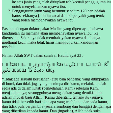
ke atas janin yang telah ditiupkan roh kecuali pengguguran itu
untuk menyelamatkan nyawa ibu.
Pengguguran janin yang berumur sebelum 120 hari adalah
harus sekiranya janin itu cacat dan berpenyakit yang teruk
yang boleh membahayakan nyawa ibu.
Pastikan dengan doktor pakar Muslim yang dipercayai, bahawa
kandungan itu memang akan membahayakan nyawa ibu jika
diteruskan. Sekiranya tidak membahayakan nyawa dan hanya
mudharat kecil, maka tidak harus menggugurkan kandungan
tersebut.
Firman Allah SWT dalam surah al-Hadiid ayat 23 :
لِّكَیۡلَا تَأۡسَوۡا۟ عَلَىٰ مَا فَاتَكُمۡ وَلَا تَفۡرَحُوا۟ بِمَاۤ ءَاتَىٰكُمۡۗ
وَٱللَّهُ لَا یُحِبُّ كُلَّ مُخۡتَالࣲ فَخُورٍ
“Tidak ada sesuatu kesusahan (atau bala bencana) yang ditimpakan
di bumi, dan tidak juga yang menimpa diri kamu, melainkan telah
sedia ada di dalam Kitab (pengetahuan Kami) sebelum Kami
menjadikannya; sesungguhnya mengadakan yang demikian itu
adalah mudah bagi Allah. (Kamu diberitahu tentang itu) supaya
kamu tidak bersedih hati akan apa yang telah luput daripada kamu,
dan tidak pula bergembira (secara sombong dan bangga) dengan apa
yang diberikan kepada kamu. Dan (ingatlah), Allah tidak suka