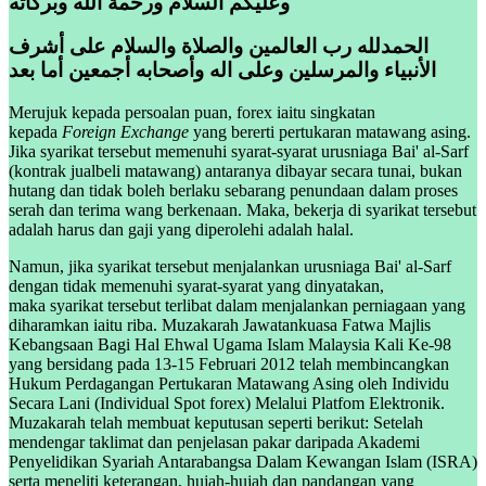
وعليكم السلام ورحمة الله وبركاته
الحمدلله رب العالمين والصلاة والسلام على أشرف
الأنبياء والمرسلين وعلى اله وأصحابه أجمعين أما بعد
Merujuk kepada persoalan puan, forex iaitu singkatan
kepada
Foreign Exchange
yang bererti pertukaran matawang asing.
Jika syarikat tersebut memenuhi syarat-syarat urusniaga Bai' al-Sarf
(kontrak jualbeli matawang) antaranya dibayar secara tunai, bukan
hutang dan tidak boleh berlaku sebarang penundaan dalam proses
serah dan terima wang berkenaan. Maka, bekerja di syarikat tersebut
adalah harus dan gaji yang diperolehi adalah halal.
Namun, jika syarikat tersebut menjalankan urusniaga Bai' al-Sarf
dengan tidak memenuhi syarat-syarat yang dinyatakan,
maka syarikat tersebut terlibat dalam menjalankan perniagaan yang
diharamkan iaitu riba. Muzakarah Jawatankuasa Fatwa Majlis
Kebangsaan Bagi Hal Ehwal Ugama Islam Malaysia Kali Ke-98
yang bersidang pada 13-15 Februari 2012 telah membincangkan
Hukum Perdagangan Pertukaran Matawang Asing oleh Individu
Secara Lani (Individual Spot forex) Melalui Platfom Elektronik.
Muzakarah telah membuat keputusan seperti berikut: Setelah
mendengar taklimat dan penjelasan pakar daripada Akademi
Penyelidikan Syariah Antarabangsa Dalam Kewangan Islam (ISRA)
serta meneliti keterangan, hujah-hujah dan pandangan yang