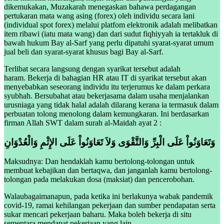
dikemukakan, Muzakarah menegaskan bahawa perdagangan
pertukaran mata wang asing (forex) oleh individu secara lani
(individual spot forex) melalui platfom elektronik adalah melibatkan
item ribawi (iatu mata wang) dan dari sudut fiqhiyyah ia tertakluk di
bawah hukum Bay al-Sarf yang perlu dipatuhi syarat-syarat umum
jual beli dan syarat-syarat khusus bagi Bay al-Sarf.
Terlibat secara langsung dengan syarikat tersebut adalah
haram. Bekerja di bahagian HR atau IT di syarikat tersebut akan
menyebabkan seseorang individu itu terjerumus ke dalam perkara
syubhah. Bersubahat atau bekerjasama dalam usaha menjalankan
urusniaga yang tidak halal adalah dilarang kerana ia termasuk dalam
perbuatan tolong menolong dalam kemungkaran. Ini berdasarkan
firman Allah SWT dalam surah al-Maidah ayat 2 :
وَتَعَاوَنُواْ عَلَى الْبِرِّ وَالتَّقْوَى وَلاَ تَعَاوَنُواْ عَلَى الإِثْمِ وَالْعُدْوَانِ
Maksudnya: Dan hendaklah kamu bertolong-tolongan untuk
membuat kebajikan dan bertaqwa, dan janganlah kamu bertolong-
tolongan pada melakukan dosa (maksiat) dan pencerobohan.
Walaubagaimanapun, pada ketika ini berlakunya wabak pandemik
covid-19, ramai kehilangan pekerjaan dan sumber pendapatan serta
sukar mencari pekerjaan baharu. Maka boleh bekerja di situ
sementara mendapat pekerjaan yang lain.