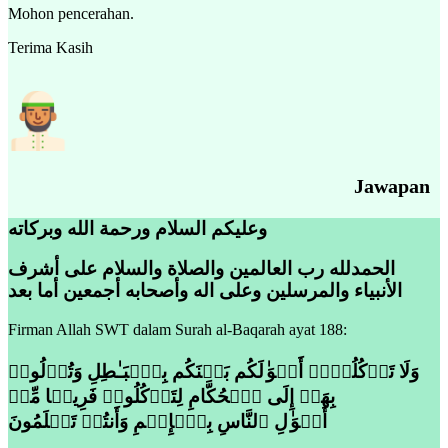
Mohon pencerahan.
Terima Kasih
Jawapan
وعليكم السلام ورحمة الله وبركاته
الحمدلله رب العالمين والصلاة والسلام على أشرف
الأنبياء والمرسلين وعلى اله وأصحابه أجمعين أما بعد
Firman Allah SWT dalam Surah al-Baqarah ayat 188:
وَلَا تَأۡكُلُوۤا۟ أَمۡوَ ٰ⁠لَكُم بَیۡنَكُم بِٱلۡبَـٰطِلِ وَتُدۡلُوا۟
بِهَاۤ إِلَى ٱلۡحُكَّامِ لِتَأۡكُلُوا۟ فَرِیقࣰا مِّنۡ
أَمۡوَ ٰ⁠لِ ٱلنَّاسِ بِٱلۡإِثۡمِ وَأَنتُمۡ تَعۡلَمُونَ