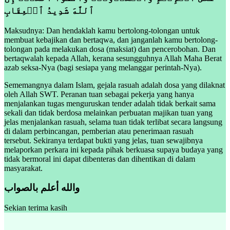
ٱللَّهَ شَدِيدُ ٱلۡعِقَابِ
Maksudnya: Dan hendaklah kamu bertolong-tolongan untuk
membuat kebajikan dan bertaqwa, dan janganlah kamu bertolong-
tolongan pada melakukan dosa (maksiat) dan pencerobohan. Dan
bertaqwalah kepada Allah, kerana sesungguhnya Allah Maha Berat
azab seksa-Nya (bagi sesiapa yang melanggar perintah-Nya).
Sememangnya dalam Islam, gejala rasuah adalah dosa yang dilaknat
oleh Allah SWT. Peranan tuan sebagai pekerja yang hanya
menjalankan tugas menguruskan tender adalah tidak berkait sama
sekali dan tidak berdosa melainkan perbuatan majikan tuan yang
jelas menjalankan rasuah, selama tuan tidak terlibat secara langsung
di dalam perbincangan, pemberian atau penerimaan rasuah
tersebut. Sekiranya terdapat bukti yang jelas, tuan sewajibnya
melaporkan perkara ini kepada pihak berkuasa supaya budaya yang
tidak bermoral ini dapat dibenteras dan dihentikan di dalam
masyarakat.
والله أعلم بالصواب
Sekian terima kasih