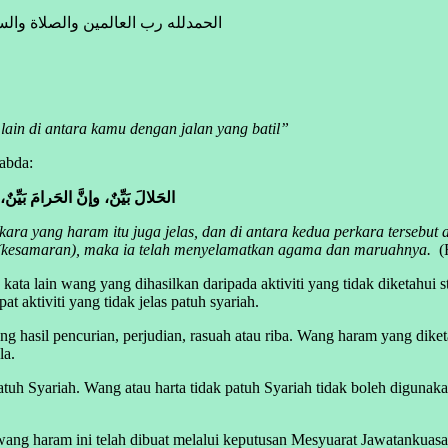
الحمدلله رب العالمين والصلاة والس
lain di antara kamu
dengan jalan yang bat
il
”
abda:
الحَلالَ بَيِّنٌ، وإنَّ الحَرامَ بَيِّ
kara yang haram itu juga jelas, dan di antara kedua perkara tersebu
 (kesamaran), maka ia telah menyelamatkan agama dan maruahnya.
(
ata lain wang yang dihasilkan daripada aktiviti yang tidak diketahui 
at aktiviti yang tidak jelas patuh syariah.
ang hasil pencurian, perjudian, rasuah atau riba. Wang haram yang dike
la.
atuh Syariah. Wang atau harta tidak patuh Syariah tidak boleh digunaka
 wang haram ini telah dibuat melalui keputusan Mesyuarat Jawatankua