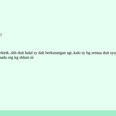
a?
ektrik..sbb duit halal sy dah berkurangan sgt..kalo sy bg semua duit 
epada org kg sblum ni