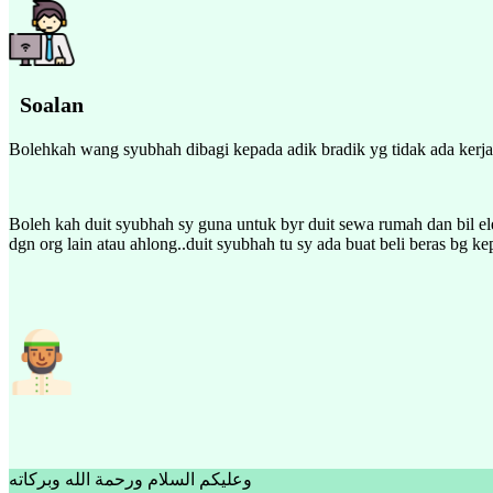
Soalan
Bolehkah wang syubhah dibagi kepada adik bradik yg tidak ada kerj
Boleh kah duit syubhah sy guna untuk byr duit sewa rumah dan bil el
dgn org lain atau ahlong..duit syubhah tu sy ada buat beli beras bg k
وعليكم السلام ورحمة الله وبركاته