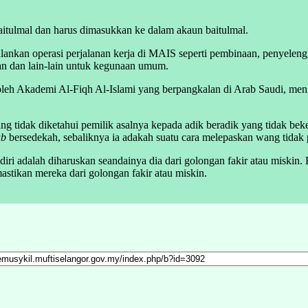
baitulmal dan harus dimasukkan ke dalam akaun baitulmal.
lankan operasi perjalanan kerja di MAIS seperti pembinaan, penyelen
an dan lain-lain untuk kegunaan umum.
oleh Akademi Al-Fiqh Al-Islami yang berpangkalan di Arab Saudi, men
tidak diketahui pemilik asalnya kepada adik beradik yang tidak beke
ub
bersedekah, sebaliknya ia adakah suatu cara melepaskan wang tidak p
iri adalah diharuskan seandainya dia dari golongan fakir atau miskin.
tikan mereka dari golongan fakir atau miskin.