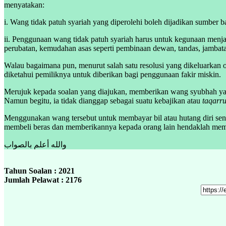
menyatakan:
i. Wang tidak patuh syariah yang diperolehi boleh dijadikan sumber 
ii. Penggunaan wang tidak patuh syariah harus untuk kegunaan menja
perubatan, kemudahan asas seperti pembinaan dewan, tandas, jambat
Walau bagaimana pun, menurut salah satu resolusi yang dikeluarkan 
diketahui pemiliknya untuk diberikan bagi penggunaan fakir miskin.
Merujuk kepada soalan yang diajukan, memberikan wang syubhah yang 
Namun begitu, ia tidak dianggap sebagai suatu kebajikan atau
taqarr
Menggunakan wang tersebut untuk membayar bil atau hutang diri send
membeli beras dan memberikannya kepada orang lain hendaklah memas
والله أعلم بالصواب
Tahun Soalan : 2021
Jumlah Pelawat : 2176