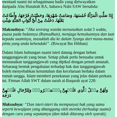
mentaati suami ini sebagaimana hadis yang diriwayatkan
daripada Abu Hurairah RA, bahawa Nabi SAW bersabda:
إِذَا صَلَّتِ الْمَرْأَةُ خُمُسَهَا، وَصَامَتْ شَهْرَهَا، وَحَصَّنَتْ فَرْجَهَا، وَأَطَاعَتْ
بَعْلَهَا، دَخَلَتْ مِنْ أَيِّ أَبْوَابِ الجَنَّةِ شِئْتِ
Maksudnya:
“Jika seorang wanita menunaikan solat 5 waktu,
puasa pada bulannya (Ramadhan), menjaga kemaluannya dan taat
kepada suaminya, masuklah dia ke dalam Syurga dari mana-mana
pintu yang anda kehendaki”
. (Riwayat Ibn Hibban)
Dalam Islam hubungan suami isteri datang dengan beban
tanggungjawab yang besar. Setiap pihak perlu berusaha untuk
menunaikan tanggungjawab yang dipikul dengan penuh amanah.
Sebarang bentuk pengabaian terhadap hak dan tanggungjawab
boleh menyebabkan keruntuhan dan kecelaruan berlaku dalam
rumah tangga. Islam memberi penekanan yang jelas dalam perkara
ini. Firman Allah SWT dalam surah al-Baqarah ayat 228:
وَلَهُنَّ مِثۡلُ ٱلَّذِي عَلَيۡهِنَّ بِٱلۡمَعۡرُوفِۚ وَلِلرِّجَالِ عَلَيۡهِنَّ
دَرَجَة
Maksudnya
: “Dan isteri-isteri itu mempunyai hak yang sama
seperti kewajipan yang ditanggung oleh mereka (terhadap suami)
dengan cara yang sepatutnya (dan tidak dilarang oleh syarak);