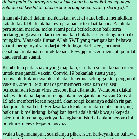
dalam pada itu orang-orang lelaki (suami-suami itu) mempunyai
satu darjat kelebihan atas orang-orang perempuan (isterinya).”
Imam al-Tabari dalam menjelaskan ayat di atas, beliau menukilkan
kata-kata al-Dhahhak bahawa jika para isteri taat kepada Allah dan
para suami mereka, maka suami perlu berkelakuan baik serta
bertanggungjawab dalam menunaikan hak-hak isteri dengan sebaik
mungkin. Manakala firman Allah SWT yang mengatakan bahawa
suami mempunyai satu darjat lebih tinggi dari isteri, menurut
sebahagian ulama merujuk kepada kewajipan isteri mentaati perintah
atau suruhan suami.
Kembali kepada soalan yang diajukan, suruhan suami kepada isteri
untuk mengambil vaksin Convid-19 bukanlah suatu yang
menyalahi hukum syarak. Ini adalah kerana sehingga kini pengambil
vaksin Convid-19 dilihat dapat memberi kebaikan dari segi
pengurangan kesan virus tersebut jika dijangkiti. Walaupun diakui
bahawa terdapat laporan mengatakan pengambilan vaksin Convid-
19 ada memberi kesan negatif, akan tetapi kesannya adalah ringan
dan jumlahnya kecil. Berdasarkan keadaan ini dan niat suami yang
baik untuk melindungi kebajikan isteri adalah tidak wajar kepada
isteri untuk mengingkarinya. Keingkaran isteri di dalam perkara ini
boleh membawa kepada nusyuz.
Walau bagaimanapun, seandainya pihak isteri berkeyakinan bahawa