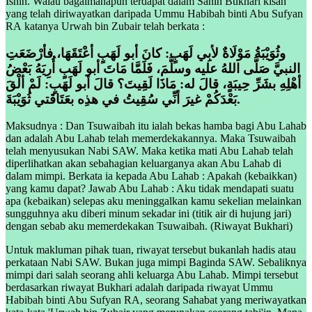
Isnin. Walau bagaimanapun terdapat dalam Sahih Bukhari kisah
yang telah diriwayatkan daripada Ummu Habibah binti Abu Sufyan
RA katanya Urwah bin Zubair telah berkata :
وثُوَيْبَةُ مَوْلَاةٌ لأبِي لَهَبٍ: كانَ أبو لَهَبٍ أعْتَقَهَا، فأرْضَعَتِ
النبيَّ صَلَّى اللهُ عليه وسلَّمَ، فَلَمَّا مَاتَ أبو لَهَبٍ أُرِيَهُ بَعْضُ
أهْلِهِ بشَرِّ حِيبَةٍ، قالَ له: مَاذَا لَقِيتَ؟ قالَ أبو لَهَبٍ: لَمْ ألْقَ
بَعْدَكُمْ غيرَ أنِّي سُقِيتُ في هذِه بعَتَاقَتي ثُوَيْبَةَ.
Maksudnya : Dan Tsuwaibah itu ialah bekas hamba bagi Abu Lahab
dan adalah Abu Lahab telah memerdekakannya. Maka Tsuwaibah
telah menyusukan Nabi SAW. Maka ketika mati Abu Lahab telah
diperlihatkan akan sebahagian keluarganya akan Abu Lahab di
dalam mimpi. Berkata ia kepada Abu Lahab : Apakah (kebaikkan)
yang kamu dapat? Jawab Abu Lahab : Aku tidak mendapati suatu
apa (kebaikan) selepas aku meninggalkan kamu sekelian melainkan
sungguhnya aku diberi minum sekadar ini (titik air di hujung jari)
dengan sebab aku memerdekakan Tsuwaibah. (Riwayat Bukhari)
Untuk makluman pihak tuan, riwayat tersebut bukanlah hadis atau
perkataan Nabi SAW. Bukan juga mimpi Baginda SAW. Sebaliknya
mimpi dari salah seorang ahli keluarga Abu Lahab. Mimpi tersebut
berdasarkan riwayat Bukhari adalah daripada riwayat Ummu
Habibah binti Abu Sufyan RA, seorang Sahabat yang meriwayatkan