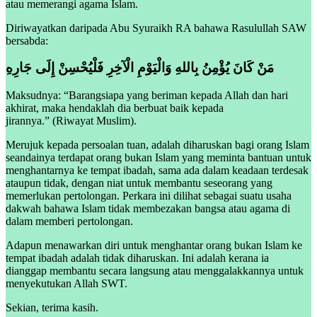
atau memerangi agama Islam.
Diriwayatkan daripada Abu Syuraikh RA bahawa Rasulullah SAW
bersabda:
مَنْ كَانَ يُؤْمِنُ بِاللهِ وَالْيَوْمِ الْآخِرِ فَلْيُحْسِنْ إِلَى جَارِهِ
Maksudnya: “Barangsiapa yang beriman kepada Allah dan hari
akhirat, maka hendaklah dia berbuat baik kepada
jirannya.” (Riwayat Muslim).
Merujuk kepada persoalan tuan, adalah diharuskan bagi orang Islam
seandainya terdapat orang bukan Islam yang meminta bantuan untuk
menghantarnya ke tempat ibadah, sama ada dalam keadaan terdesak
ataupun tidak, dengan niat untuk membantu seseorang yang
memerlukan pertolongan. Perkara ini dilihat sebagai suatu usaha
dakwah bahawa Islam tidak membezakan bangsa atau agama di
dalam memberi pertolongan.
Adapun menawarkan diri untuk menghantar orang bukan Islam ke
tempat ibadah adalah tidak diharuskan. Ini adalah kerana ia
dianggap membantu secara langsung atau menggalakkannya untuk
menyekutukan Allah SWT.
Sekian, terima kasih.