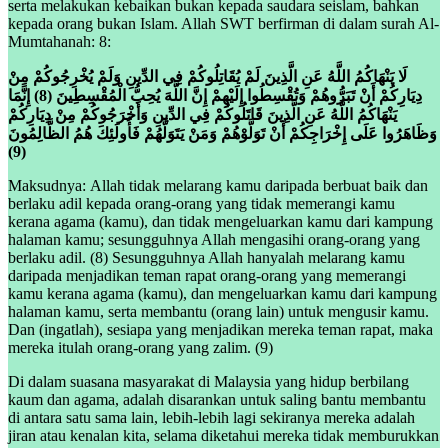
serta melakukan kebaikan bukan kepada saudara seislam, bahkan
kepada orang bukan Islam. Allah SWT berfirman di dalam surah Al-
Mumtahanah: 8:
لَا يَنْهَاكُمُ اللَّهُ عَنِ الَّذِينَ لَمْ يُقَاتِلُوكُمْ فِي الدِّينِ وَلَمْ يُخْرِجُوكُمْ مِنْ
دِيَارِكُمْ أَنْ تَبَرُّوهُمْ وَتُقْسِطُوا إِلَيْهِمْ إِنَّ اللَّهَ يُحِبُّ الْمُقْسِطِينَ (8) إِنَّمَا
يَنْهَاكُمُ اللَّهُ عَنِ الَّذِينَ قَاتَلُوكُمْ فِي الدِّينِ وَأَخْرَجُوكُمْ مِنْ دِيَارِكُمْ
وَظَاهَرُوا عَلَى إِخْرَاجِكُمْ أَنْ تَوَلَّوْهُمْ وَمَنْ يَتَوَلَّهُمْ فَأُولَئِكَ هُمُ الظَّالِمُونَ
(9)
Maksudnya: Allah tidak melarang kamu daripada berbuat baik dan
berlaku adil kepada orang-orang yang tidak memerangi kamu
kerana agama (kamu), dan tidak mengeluarkan kamu dari kampung
halaman kamu; sesungguhnya Allah mengasihi orang-orang yang
berlaku adil. (8) Sesungguhnya Allah hanyalah melarang kamu
daripada menjadikan teman rapat orang-orang yang memerangi
kamu kerana agama (kamu), dan mengeluarkan kamu dari kampung
halaman kamu, serta membantu (orang lain) untuk mengusir kamu.
Dan (ingatlah), sesiapa yang menjadikan mereka teman rapat, maka
mereka itulah orang-orang yang zalim. (9)
Di dalam suasana masyarakat di Malaysia yang hidup berbilang
kaum dan agama, adalah disarankan untuk saling bantu membantu
di antara satu sama lain, lebih-lebih lagi sekiranya mereka adalah
jiran atau kenalan kita, selama diketahui mereka tidak memburukkan