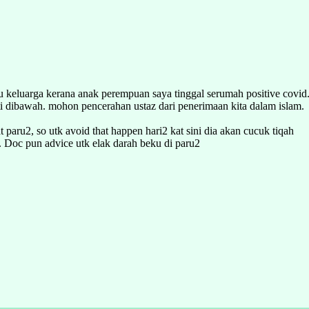
u keluarga kerana anak perempuan saya tinggal serumah positive covid.
rti dibawah. mohon pencerahan ustaz dari penerimaan kita dalam islam.
 paru2, so utk avoid that happen hari2 kat sini dia akan cucuk tiqah
a. Doc pun advice utk elak darah beku di paru2