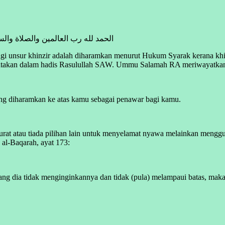
الحمد لله رب العالمين والصلاة وال
i unsur khinzir adalah diharamkan menurut Hukum Syarak kerana khinz
inyatakan dalam hadis Rasulullah SAW. Ummu Salamah RA meriwayatk
g diharamkan ke atas kamu sebagai penawar bagi kamu.
rat atau tiada pilihan lain untuk menyelamat nyawa melainkan mengg
 al-Baqarah, ayat 173:
 dia tidak menginginkannya dan tidak (pula) melampaui batas, maka 