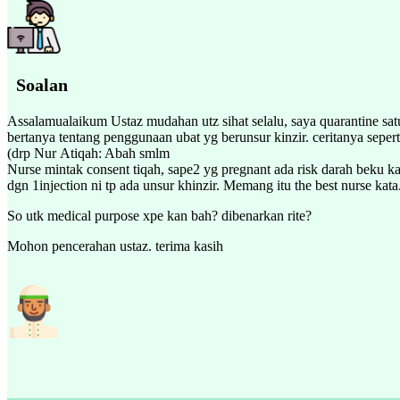
Soalan
Assalamualaikum Ustaz mudahan utz sihat selalu, saya quarantine sat
bertanya tentang penggunaan ubat yg berunsur kinzir. ceritanya sepe
(drp Nur Atiqah: Abah smlm
Nurse mintak consent tiqah, sape2 yg pregnant ada risk darah beku kat
dgn 1injection ni tp ada unsur khinzir. Memang itu the best nurse kat
So utk medical purpose xpe kan bah? dibenarkan rite?
Mohon pencerahan ustaz. terima kasih