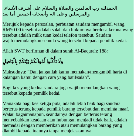
..الحمدلله رب العالمين والصلاة والسلام على أشرف الأنبياء
والمرسلين وعلى اله وأصحابه أجمعين أما بعد
Merujuk kepada persoalan, perbuatan saudara mengambil wang
RM50.00 tersebut adalah salah dan hukumnya berdosa kerana wang
tersebut adalah milik tuan kedai telefon tersebut. Saudara
wajib memulangkan semula wang tersebut kepada pemilik kedai.
Allah SWT berfirman di dalam surah Al-Baqarah: 188:
وَلَا تَأْكُلُوا أَمْوَالَكُمْ بَيْنَكُمْ
بِالْبَاطِلِ
Maksudnya: “Dan janganlah kamu memakan/mengambil harta di
kalangan kamu dengan cara yang batil/salah”.
Bagi kes yang kedua saudara juga wajib memulangkan wang
tersebut kepada pemilik kedai.
Manakala bagi kes ketiga pula, adalah lebih baik bagi saudara
berterus terang kepada pemilik barang tersebut dan meminta maaf.
Walau bagaimanapun, seandainya dengan berterus terang
menyebabkan keadaan atau hubungan menjadi tidak baik, adalah
memadai dengan memberikan atau memulangkan barang yang
diambil kepada tuannya tanpa menjelaskannya.