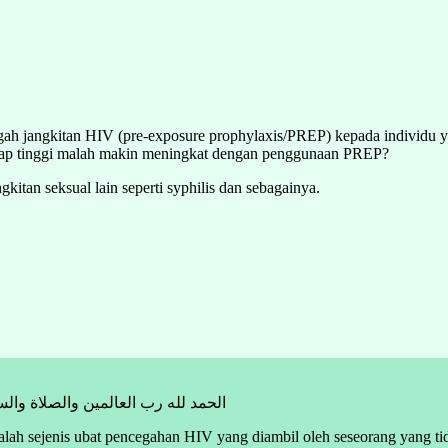
ah jangkitan HIV (pre-exposure prophylaxis/PREP) kepada individu
etap tinggi malah makin meningkat dengan penggunaan PREP?
tan seksual lain seperti syphilis dan sebagainya.
الحمد لله رب العالمين والصلاة وال
lah sejenis ubat pencegahan HIV yang diambil oleh seseorang yang ti