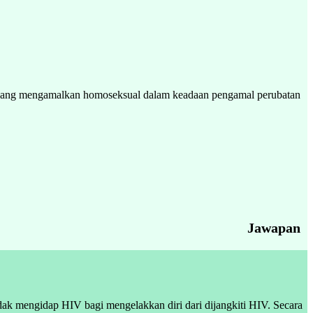
 yang mengamalkan homoseksual dalam keadaan pengamal perubatan
Jawapan
dak mengidap HIV bagi mengelakkan diri dari dijangkiti HIV. Secara