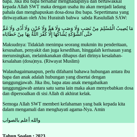
bapa. Jika ibu bapa bersabar menghadapinya dan bertawakkal
kepada Allah SWT maka dengan usaha itu akan menjadi ladang
pahala dan menghapuskan dosa-dosa ibu bapa. Sepertimana yang
diriwayatkan oleh Abu Hurairah bahwa sabda Rasulullah SAW:
مَا يُصِيبُ الْمُسْلِمَ مِنْ نَصَبٍ وَلَا وَصَبٍ وَلَا هَمٍّ وَلَا حُزْنٍ وَلَا أَذًى وَلَا غَمٍّ
حَتَّى الشَّوْكَةِ يُشَاكُهَا إِلَّا كَفَّرَ اللَّهُ بِهَا مِنْ خَطَايَاه
Maksudnya: Tidaklah menimpa seorang mukmin itu penderitaan,
kesusahan, penyakit dan juga kesedihan, hinggalah kerisauan yang
merunsingkan, melainkanakan dihapus dari dirinya kesalahan-
kesalahan (dosa)nya.
(Riwayat Muslim)
Walaubagaimanapun, perlu difahami bahawa hubungan antara ibu
bapa dan anak adalah hubungan yang disertai dengan
tanggungjawab. Jika ibu, bapa atau anak mengabaikan
tanggungjawab antara satu sama lain maka akan menyebabkan dosa
dan dipersoalkan di sisi Allah di akhirat kelak.
Semoga Allah SWT memberi kefahaman yang baik kepada kita
dalam mengamali dan menghayati agama-Nya. Amin
والله أعلم بالصواب
Tahun Soalan : 2023