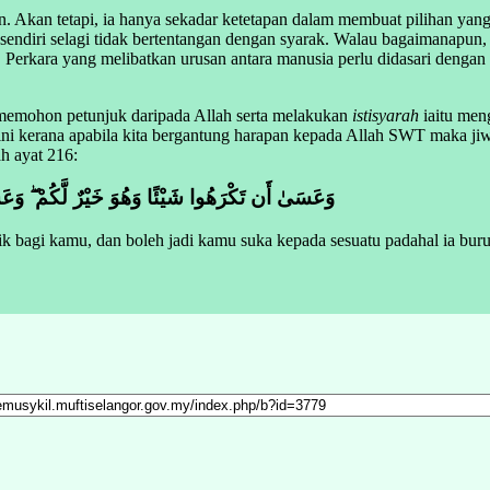
. Akan tetapi, ia hanya sekadar ketetapan dalam membuat pilihan yang 
 sendiri selagi tidak bertentangan dengan syarak. Walau bagaimanapun,
. Perkara yang melibatkan urusan antara manusia perlu didasari denga
 memohon petunjuk daripada Allah serta melakukan
istisyarah
iaitu men
i kerana apabila kita bergantung harapan kepada Allah SWT maka jiwa
h ayat 216:
وَعَسَىٰ أَن تَكْرَهُوا شَيْئًا وَهُوَ خَيْرٌ لَّكُمْ ۖ وَعَسَىٰ
k bagi kamu, dan boleh jadi kamu suka kepada sesuatu padahal ia buru