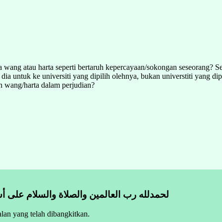
wang atau harta seperti bertaruh kepercayaan/sokongan seseorang? Se
a untuk ke universiti yang dipilih olehnya, bukan universtiti yang di
n wang/harta dalam perjudian?
لحمدلله رب العالمين والصلاة والسلام على أش
lan yang telah dibangkitkan.