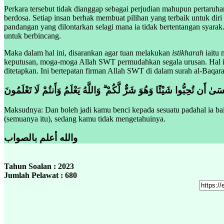
Perkara tersebut tidak dianggap sebagai perjudian mahupun pertaruhan
berdosa. Setiap insan berhak membuat pilihan yang terbaik untuk diri
pandangan yang dilontarkan selagi mana ia tidak bertentangan syarak
untuk berbincang.
Maka dalam hal ini, disarankan agar tuan melakukan
istikharah
iaitu
keputusan, moga-moga Allah SWT permudahkan segala urusan. Hal in
ditetapkan. Ini bertepatan firman Allah SWT di dalam surah al-Baqara
 أَن تُحِبُّوا شَيْئًا وَهُوَ شَرٌّ لَّكُمْ ۗ وَاللَّهُ يَعْلَمُ وَأَنتُمْ لَا تَعْلَمُونَ
Maksudnya: Dan boleh jadi kamu benci kepada sesuatu padahal ia bai
(semuanya itu), sedang kamu tidak mengetahuinya.
والله أعلم بالصواب
Tahun Soalan : 2023
Jumlah Pelawat : 680