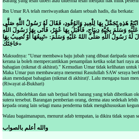
Barang yang telah diberi atau diderma telah menjadi hak milik pene
Ibn Umar RA telah meriwayatkan dalam sebuah hadis, dia berkata:
تَعْ هَذِهِ تَجَمَّلْ بِهَا لِلْعِيدِ وَالوُفُودِ، فَقَالَ لَهُ رَسُولُ اللَّهِ صَلَّى
َيْهِ وَسَلَّمَ بِجُبَّةِ دِيبَاجٍ، فَأَقْبَلَ بِهَا عُمَرُ، فَأَتَى بِهَا رَسُولَ اللَّهِ
الَ لَهُ رَسُولُ اللَّهِ صَلَّى اللهُ عَلَيْهِ وَسَلَّمَ: «تَبِيعُهَا أَوْ تُصِيبُ بِهَا
حَاجَتَكَ
»
Maksudnya: "Umar membawa baju jubah yang dibuat daripada sutera ya
kerana ia boleh mempercantikkan penampilan ketika solat hari raya 
bahagian (nikmat di akhirat)." Kemudian Umar tidak kelihatan unt
Maka Umar pun membawanya menemui Rasulullah SAW seraya berkata: 
akan mendapat bahagian (nikmat di akhirat)'. Lalu mengapa tuan m
(Riwayat al-Bukhari)
Maka, dibolehkan dan sah berjual beli barang yang telah diberikan 
sutera tersebut. Barangan pemberian orang, derma atau sedekah lebi
kepada orang lain selagi mana penderma tidak mengkhususkan kegu
Walau bagaimanapun, menurut adab tempatan, ia dikira tidak sopan sek
والله أعلم بالصواب