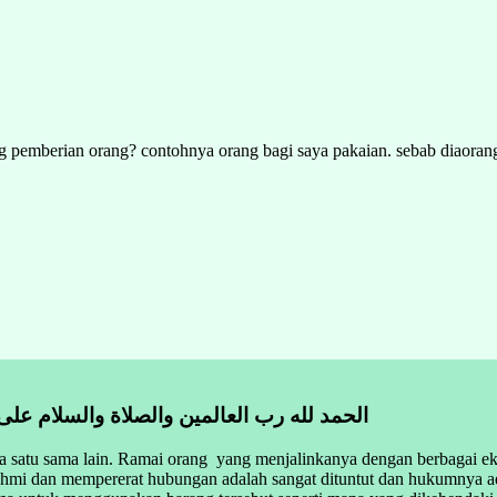
 pemberian orang? contohnya orang bagi saya pakaian. sebab diaorang t
الحمد لله رب العالمين والصلاة والسلام على
a satu sama lain. Ramai orang yang menjalinkanya dengan berbagai ek
rahmi dan mempererat hubungan adalah sangat dituntut dan hukumnya a