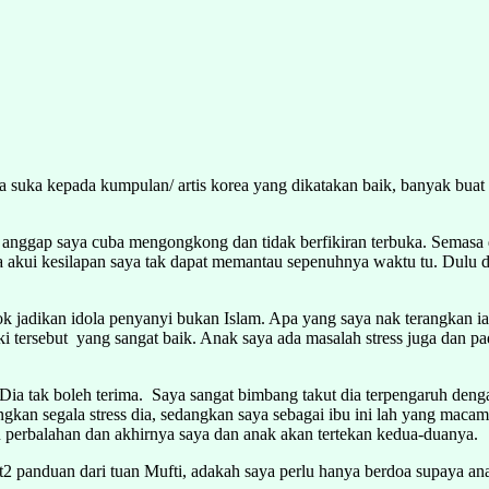
a suka kepada kumpulan/ artis korea yang dikatakan baik, banyak bua
ia anggap saya cuba mengongkong dan tidak berfikiran terbuka. Semasa
 akui kesilapan saya tak dapat memantau sepenuhnya waktu tu. Dulu d
jadikan idola penyanyi bukan Islam. Apa yang saya nak terangkan iala
ki tersebut yang sangat baik. Anak saya ada masalah stress juga dan p
. Dia tak boleh terima. Saya sangat bimbang takut dia terpengaruh de
angkan segala stress dia, sedangkan saya sebagai ibu ini lah yang maca
 perbalahan dan akhirnya saya dan anak akan tertekan kedua-duanya.
2 panduan dari tuan Mufti, adakah saya perlu hanya berdoa supaya ana