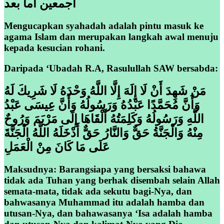
أجمعين أما بعد
Mengucapkan syahadah adalah pintu masuk ke
agama Islam dan merupakan langkah awal menuju
kepada kesucian rohani.
Daripada ‘Ubadah R.A, Rasulullah SAW bersabda:
مَنْ شَهِدَ أَنْ لَا إِلَهَ إِلَّا اللَّهُ وَحْدَهُ لَا شَرِيكَ لَهُ
وَأَنَّ مُحَمَّدًا عَبْدُهُ وَرَسُولُهُ وَأَنَّ عِيسَى عَبْدُ
اللَّهِ وَرَسُولُهُ وَكَلِمَتُهُ أَلْقَاهَا إِلَى مَرْيَمَ وَرُوحٌ
مِنْهُ وَالْجَنَّةُ حَقٌّ وَالنَّارُ حَقٌّ أَدْخَلَهُ اللَّهُ الْجَنَّةَ
عَلَى مَا كَانَ مِنْ الْعَمَلِ
Maksudnya: Barangsiapa yang bersaksi bahawa
tidak ada Tuhan yang berhak disembah selain Allah
semata-mata, tidak ada sekutu bagi-Nya, dan
bahwasanya Muhammad itu adalah hamba dan
utusan-Nya, dan bahawasanya ‘Isa adalah hamba