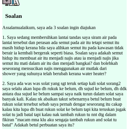
Soalan
Assalamualaikum, saya ada 3 soalan ingin diajukan
1. Saya sedang membersihkan lantai tandas saya siram air pada
lantai tersebut dan perasan ada semut pada air itu tetapi semut itu
masih hidup kerana bila saya alihkan semut itu pada kawasan tidak
berair ia kembali bergerak seperti biasa. Soalan saya adakah semut
hidup itu membuat air itu menjadi najis atau ia menjadi najis jika
semut itu mati dalam air itu dan menjadi bangkai? dan bolehkah
seseorang mensucikan najis menggunakan air mutlak dari
shower yang suhunya telah berubah kerana water heater?
2. Saya ada was was solat yang sgt teruk setiap kali solat sorang2
saya selalu akan lupa dh rukuk ke belum, dh sujud ke belum, dh ddk
antara dua sujud ke belum sampai saya naik turun dalam solat saya
banyak kali. Kalau nk abaikan takut sebenarnya betul belum buat
rukun solat tersebut sebab saya pernah dengar seseorang itu cakap
kalau kita lupa dh buat rukun solat ke belum tapi kita teruskan jugak
solat tu jadi batal tapi kalau nak tambah rukun tu nnt dtg dalam
fikiran "macam mna klu aku sengaja tambah rukun and solat tu
batal" Adakah betul perbuatan saya itu?