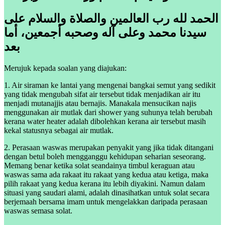
الحمد لله رب العالمين والصلاة والسلام على
سيدنا محمد وعلى آله وصحبه أجمعين، أما
بعد
Merujuk kepada soalan yang diajukan:
1. Air siraman ke lantai yang mengenai bangkai semut yang sedikit
yang tidak mengubah sifat air tersebut tidak menjadikan air itu
menjadi mutanajjis atau bernajis. Manakala mensucikan najis
menggunakan air mutlak dari shower yang suhunya telah berubah
kerana water heater adalah dibolehkan kerana air tersebut masih
kekal statusnya sebagai air mutlak.
2. Perasaan waswas merupakan penyakit yang jika tidak ditangani
dengan betul boleh mengganggu kehidupan seharian seseorang.
Memang benar ketika solat seandainya timbul keraguan atau
waswas sama ada rakaat itu rakaat yang kedua atau ketiga, maka
pilih rakaat yang kedua kerana itu lebih diyakini. Namun dalam
situasi yang saudari alami, adalah dinasihatkan untuk solat secara
berjemaah bersama imam untuk mengelakkan daripada perasaan
waswas semasa solat.