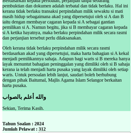
Berdasarkan kepada persoalan, perjanjian tanpa sebarang
pembuktian dan dokumen adalah terbatal dan tidak berlaku. Hal ini
kerana tidak berlaku transaksi perpindahan milik sewaktu si mati
masih hidup sebagaimana akad yang dipersetujui oleh si A dan B
iaitu dengan membayar cagaran kepada si A sebagai gantian
pemilikan si A. Namun begitu, jika si B membayar cagaran kepada
si A ketika hayatnya, maka berlaku perpindahan milik secara rasmi
dan perjanjian tersebut perlu dilaksanakan.
Oleh kerana tidak berlaku perpindahan milik secara rasmi
berdasarkan akad yang dipersetujui, maka harta bahagian si A kekal
menjadi pemilikannya sahaja. Adapun bagi waris si B mereka hanya
layak menuntut bahagian peninggalan yang dimiliki oleh si B sahaja
kerana ia telah menjadi harta pusaka yang layak dimiliki oleh setiap
waris. Untuk persoalan lebih lanjut, saudari boleh berhubung
dengan pihak Baitumal, Majlis Agama Islam Selangor berkaitan
harta pusaka.
والله أعلم بالصواب
Sekian, Terima Kasih.
Tahun Soalan : 2024
Jumlah Pelawat : 312