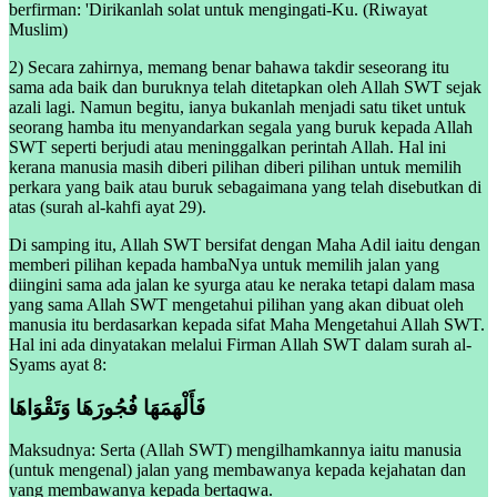
berfirman: 'Dirikanlah solat untuk mengingati-Ku. (Riwayat
Muslim)
2) Secara zahirnya, memang benar bahawa takdir seseorang itu
sama ada baik dan buruknya telah ditetapkan oleh Allah SWT sejak
azali lagi. Namun begitu, ianya bukanlah menjadi satu tiket untuk
seorang hamba itu menyandarkan segala yang buruk kepada Allah
SWT seperti berjudi atau meninggalkan perintah Allah. Hal ini
kerana manusia masih diberi pilihan diberi pilihan untuk memilih
perkara yang baik atau buruk sebagaimana yang telah disebutkan di
atas (surah al-kahfi ayat 29).
Di samping itu, Allah SWT bersifat dengan Maha Adil iaitu dengan
memberi pilihan kepada hambaNya untuk memilih jalan yang
diingini sama ada jalan ke syurga atau ke neraka tetapi dalam masa
yang sama Allah SWT mengetahui pilihan yang akan dibuat oleh
manusia itu berdasarkan kepada sifat Maha Mengetahui Allah SWT.
Hal ini ada dinyatakan melalui Firman Allah SWT dalam surah al-
Syams ayat 8:
فَأَلْهَمَهَا فُجُورَهَا وَتَقْوَاهَا
Maksudnya: Serta (Allah SWT) mengilhamkannya iaitu manusia
(untuk mengenal) jalan yang membawanya kepada kejahatan dan
yang membawanya kepada bertaqwa.