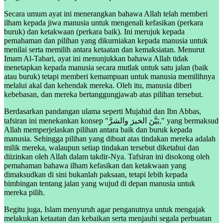
Secara umum ayat ini menerangkan bahawa Allah telah memberi
ilham kepada jiwa manusia untuk mengenali kefasikan (perkara
buruk) dan ketakwaan (perkara baik). Ini merujuk kepada
pemahaman dan pilihan yang dikurniakan kepada manusia untuk
menilai serta memilih antara ketaatan dan kemaksiatan. Menurut
Imam Al-Tabari, ayat ini menunjukkan bahawa Allah tidak
menetapkan kepada manusia secara mutlak untuk satu jalan (baik
atau buruk) tetapi memberi kemampuan untuk manusia memilihnya
melalui akal dan kehendak mereka. Oleh itu, manusia diberi
kebebasan, dan mereka bertanggungjawab atas pilihan tersebut.
Berdasarkan pandangan ulama seperti Mujahid dan Ibn Abbas,
tafsiran ini menekankan konsep "بَيَّنَ الخيرَ والشرَّ," yang bermaksud
Allah memperjelaskan pilihan antara baik dan buruk kepada
manusia. Sehingga pilihan yang dibuat atas tindakan mereka adalah
milik mereka, walaupun setiap tindakan tersebut diketahui dan
diizinkan oleh Allah dalam takdir-Nya. Tafsiran ini disokong oleh
pemahaman bahawa ilham kefasikan dan ketakwaan yang
dimaksudkan di sini bukanlah paksaan, tetapi lebih kepada
bimbingan tentang jalan yang wujud di depan manusia untuk
mereka pilih.
Begitu juga, Islam menyuruh agar penganutnya untuk mengajak
melakukan ketaatan dan kebaikan serta menjauhi segala perbuatan