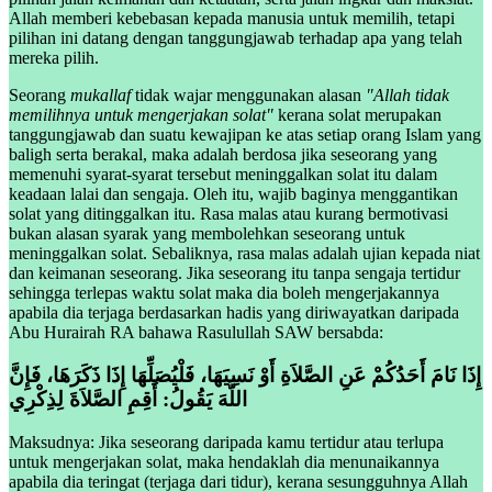
Allah memberi kebebasan kepada manusia untuk memilih, tetapi
pilihan ini datang dengan tanggungjawab terhadap apa yang telah
mereka pilih.
Seorang
mukallaf
tidak wajar menggunakan alasan
"Allah tidak
memilihnya untuk mengerjakan solat"
kerana solat merupakan
tanggungjawab dan suatu kewajipan ke atas setiap orang Islam yang
baligh serta berakal, maka adalah berdosa jika seseorang yang
memenuhi syarat-syarat tersebut meninggalkan solat itu dalam
keadaan lalai dan sengaja. Oleh itu, wajib baginya menggantikan
solat yang ditinggalkan itu. Rasa malas atau kurang bermotivasi
bukan alasan syarak yang membolehkan seseorang untuk
meninggalkan solat. Sebaliknya, rasa malas adalah ujian kepada niat
dan keimanan seseorang. Jika seseorang itu tanpa sengaja tertidur
sehingga terlepas waktu solat maka dia boleh mengerjakannya
apabila dia terjaga berdasarkan hadis yang diriwayatkan daripada
Abu Hurairah RA bahawa Rasulullah SAW bersabda:
إِذَا نَامَ أَحَدُكُمْ عَنِ الصَّلاَةِ أَوْ نَسِيَهَا، فَلْيُصَلِّهَا إِذَا ذَكَرَهَا، فَإِنَّ
اللَّهَ يَقُولُ: أَقِمِ الصَّلاَةَ لِذِكْرِي
Maksudnya: Jika seseorang daripada kamu tertidur atau terlupa
untuk mengerjakan solat, maka hendaklah dia menunaikannya
apabila dia teringat (terjaga dari tidur), kerana sesungguhnya Allah