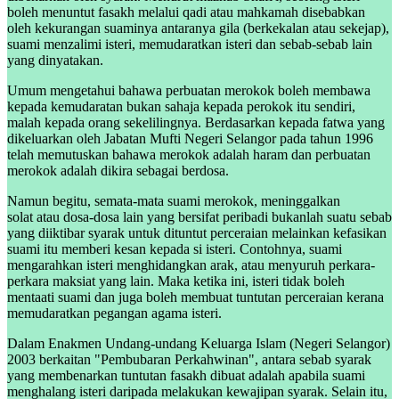
boleh menuntut fasakh melalui qadi atau mahkamah disebabkan
oleh kekurangan suaminya antaranya gila (berkekalan atau sekejap),
suami menzalimi isteri, memudaratkan isteri dan sebab-sebab lain
yang dinyatakan.
Umum mengetahui bahawa perbuatan merokok boleh membawa
kepada kemudaratan bukan sahaja kepada perokok itu sendiri,
malah kepada orang sekelilingnya. Berdasarkan kepada fatwa yang
dikeluarkan oleh Jabatan Mufti Negeri Selangor pada tahun 1996
telah memutuskan bahawa merokok adalah haram dan perbuatan
merokok adalah dikira sebagai berdosa.
Namun begitu, semata-mata suami merokok, meninggalkan
solat atau dosa-dosa lain yang bersifat peribadi bukanlah suatu sebab
yang diiktibar syarak untuk dituntut perceraian melainkan kefasikan
suami itu memberi kesan kepada si isteri. Contohnya, suami
mengarahkan isteri menghidangkan arak, atau menyuruh perkara-
perkara maksiat yang lain. Maka ketika ini, isteri tidak boleh
mentaati suami dan juga boleh membuat tuntutan perceraian kerana
memudaratkan pegangan agama isteri.
Dalam Enakmen Undang-undang Keluarga Islam (Negeri Selangor)
2003 berkaitan "Pembubaran Perkahwinan", antara sebab syarak
yang membenarkan tuntutan fasakh dibuat adalah apabila suami
menghalang isteri daripada melakukan kewajipan syarak. Selain itu,