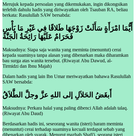
Merujuk kepada persoalan yang dikemukakan, ingin dikongsikan
terlebih dahulu hadis yang diriwayatkan oleh Tsauban RA, beliau
berkata: Rasulullah SAW
bersabda:
أَيُّمَا امْرَأَةٍ سَأَلَتْ زَوْجَهَا طَلاقًا فِي غَيْرِ مَا بَأْسٍ
فَحَرَامٌ عَلَيْهَا رَائِحَةُ الْجَنَّة
Maksudnya: Siapa saja wanita yang meminta (menuntut) cerai
kepada suaminya tanpa alasan yang dibenarkan maka diharamkan
bau surga atas wanita tersebut. (Riwayat Abu Dawud, al-
Tirmidzi dan Ibnu Majah)
Dalam hadis yang lain Ibn Umar meriwayatkan bahawa Rasulullah
SAW bersabda:
أَبغَضُ الحَلاَلِ إلى اللهِ عزَّ وجلَّ الطَّلاَقُ
Maksudnya: Perkara halal yang paling dibenci Allah adalah talaq.
(Riwayat Abu Daud)
Berdasarkan hadis ini, seseorang wanita (isteri) haram meminta
(menuntut) cerai terhadap suaminya kecuali terdapat sebab yang
dibenarkan oleh syarak. Menurut mazhab Shafi'i, seorang isteri