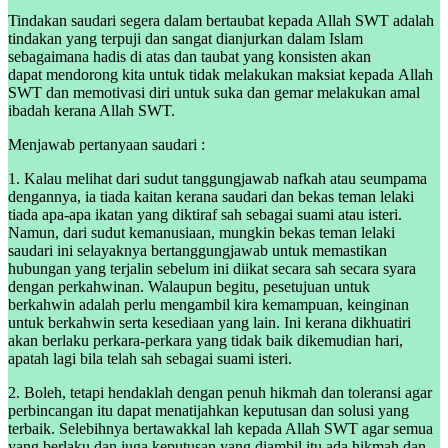
Tindakan saudari segera dalam bertaubat kepada Allah SWT adalah
tindakan yang terpuji dan sangat dianjurkan dalam Islam
sebagaimana hadis di atas dan taubat yang konsisten akan
dapat mendorong kita untuk tidak melakukan maksiat kepada Allah
SWT dan memotivasi diri untuk suka dan gemar melakukan amal
ibadah kerana Allah SWT.
Menjawab pertanyaan saudari :
1. Kalau melihat dari sudut tanggungjawab nafkah atau seumpama
dengannya, ia tiada kaitan kerana saudari dan bekas teman lelaki
tiada apa-apa ikatan yang diktiraf sah sebagai suami atau isteri.
Namun, dari sudut kemanusiaan, mungkin bekas teman lelaki
saudari ini selayaknya bertanggungjawab untuk memastikan
hubungan yang terjalin sebelum ini diikat secara sah secara syara
dengan perkahwinan. Walaupun begitu, pesetujuan untuk
berkahwin adalah perlu mengambil kira kemampuan, keinginan
untuk berkahwin serta kesediaan yang lain. Ini kerana dikhuatiri
akan berlaku perkara-perkara yang tidak baik dikemudian hari,
apatah lagi bila telah sah sebagai suami isteri.
2. Boleh, tetapi hendaklah dengan penuh hikmah dan toleransi agar
perbincangan itu dapat menatijahkan keputusan dan solusi yang
terbaik. Selebihnya bertawakkal lah kepada Allah SWT agar semua
yang berlaku dan juga keputusan yang diambil itu ada hikmah dan