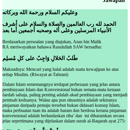
وعليكم السلام ورحمة الله وبركاته
الحمد لله رب العالمين والصلاة والسلام على أشرف
الأنبياء المرسلين وعلى أله وصحبه أجمعين أما بعد
Berdasarkan persoalan yang diajukan, Anas bin Malik
RA meriwayatkan bahawa Rasulullah SAW bersadba:
طَلبُ الحَلالِ وَاجِبٌ على كلِ مُسلِم
Maksudnya: Mencari yang halal adalah suatu kewajipan ke atas
setiap Muslim. (Riwayat at-Tabrani)
Dalam Islam sememangnya terdapat perbezaan yang jelas antara
pembiayaan Islam dan Konvensional bukan semata-mata kenaan
faedah sahaja, paling penting adalah akad pembiayaan yang menjadi
pemisah keduanya. Walau apa pun situasinya adalah sekiranya
pinjaman daripada pemaju tersebut bukan didasari konsep Islam,
maka perbuatan tuan itu adalah haram dan berdosa kerana pinjaman
konvensional adalah berlandaskan riba’ dan ini diharamkan secara
jelas sepertimana yang dijelaskan dalam surah al-Baqarah ayat 275: