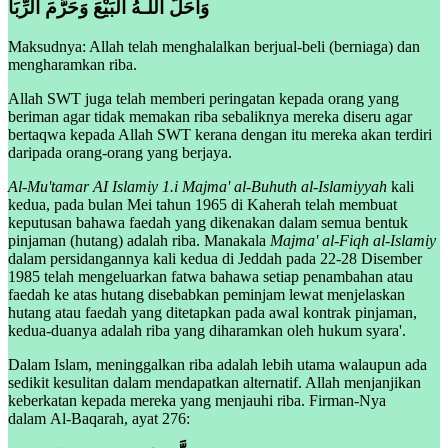
وَأَحَلَّ اللَّـهُ الْبَيْعَ وَحَرَّمَ الرِّبَا
Maksudnya: Allah telah menghalalkan berjual-beli (berniaga) dan
mengharamkan riba.
Allah SWT juga telah memberi peringatan kepada orang yang
beriman agar tidak memakan riba sebaliknya mereka diseru agar
bertaqwa kepada Allah SWT kerana dengan itu mereka akan terdiri
daripada orang-orang yang berjaya.
Al-Mu'tamar AI Islamiy 1.i Majma' al-Buhuth al-Islamiyyah
kali
kedua, pada bulan Mei tahun 1965 di Kaherah telah membuat
keputusan bahawa faedah yang dikenakan dalam semua bentuk
pinjaman (hutang) adalah riba. Manakala
Majma' al-Fiqh al-Islamiy
dalam persidangannya kali kedua di Jeddah pada 22-28 Disember
1985 telah mengeluarkan fatwa bahawa setiap penambahan atau
faedah ke atas hutang disebabkan peminjam lewat menjelaskan
hutang atau faedah yang ditetapkan pada awal kontrak pinjaman,
kedua-duanya adalah riba yang diharamkan oleh hukum syara'.
Dalam Islam, meninggalkan riba adalah lebih utama walaupun ada
sedikit kesulitan dalam mendapatkan alternatif. Allah menjanjikan
keberkatan kepada mereka yang menjauhi riba. Firman-Nya
dalam Al-Baqarah, ayat 276: