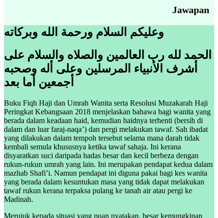
Jawapan
وعليكم السلام ورحمة الله وبركاته
الحمد لله رب العالمين والصلاه والسلام على
أشرف الأنبياء المرسلين وعلى أله وصحبه
أجمعين أما بعد
Buku Fiqh Haji dan Umrah Wanita serta Resolusi Muzakarah Haji
Peringkat Kebangsaan 2018 menjelaskan bahawa bagi wanita yang
berada dalam keadaan haid, kemudian haidnya terhenti (bersih di
dalam dan luar faraj-naqa’) dan pergi melakukan tawaf. Sah ibadat
yang dilakukan dalam tempoh tersebut selama mana darah tidak
kembali semula khususnya ketika tawaf sahaja. Ini kerana
disyaratkan suci daripada hadas besar dan kecil berbeza dengan
rukun-rukun umrah yang lain. Ini merupakan pendapat kedua dalam
mazhab Shafi’i. Namun pendapat ini diguna pakai bagi kes wanita
yang berada dalam kesuntukan masa yang tidak dapat melakukan
tawaf rukun kerana terpaksa pulang ke tanah air atau pergi ke
Madinah.
Merujuk kepada situasi yang puan nyatakan, besar kemungkinan