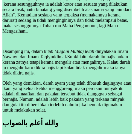
kerana sesungguhnya ia adalah kotor atau sesuatu yang dilakukan
secara fasik, iaitu binatang yang disembelih atas nama yang lain dari
Allah". Kemudian sesiapa yang terpaksa (memakannya kerana
darurat) sedang ia tidak mengingininya dan tidak melampaui batas,
maka sesungguhnya Tuhan mu Maha Pengampun, lagi Maha
Mengasihani.
Disamping itu, dalam kitab
Mughni Muhtaj telah
dinyatakan Imam
Nawawi dan Imam Taqiyuddin al-Subki iaitu darah itu najis bukan
kerana zatnya tetapi kerana mengalir atau mengalirnya. Kalau darah
tu mengalir baru dikira najis tapi kalau tidak mengalir maka ianya
tidak dikira najis.
Oleh yang demikian, darah ayam yang telah dibasuh dagingnya atau
ikan yang keluar ketika menggoreng, maka percikan minyak itu
adalah dimaafkan dan pakaian tersebut tidak diangggap sebagai
bernajis. Namun, adalah lebih baik pakaian yang terkana minyak
dan gulai itu dibersihkan terlebih dahulu jika hendak digunakan
untuk melakukan solat.
والله أعلم بالصواب