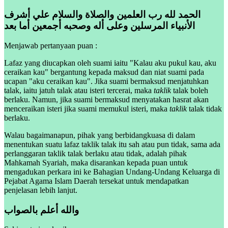
الحمد لله رب العلمين والصلاة والسلام علي أشرف
الأنبياء المرسلين وعلى أله وصحبه أجمعين أما بعد
Menjawab pertanyaan puan :
Lafaz yang diucapkan oleh suami iaitu "Kalau aku pukul kau, aku
ceraikan kau" bergantung kepada maksud dan niat suami pada
ucapan "aku ceraikan kau". Jika suami bermaksud menjatuhkan
talak, iaitu jatuh talak atau isteri tercerai, maka
taklik
talak boleh
berlaku. Namun, jika suami bermaksud menyatakan hasrat akan
menceraikan isteri jika suami memukul isteri, maka
taklik
talak tidak
berlaku.
Walau bagaimanapun, pihak yang berbidangkuasa di dalam
menentukan suatu lafaz taklik talak itu sah atau pun tidak, sama ada
perlanggaran taklik talak berlaku atau tidak, adalah pihak
Mahkamah Syariah, maka disarankan kepada puan untuk
mengadukan perkara ini ke Bahagian Undang-Undang Keluarga di
Pejabat Agama Islam Daerah tersekat untuk mendapatkan
penjelasan lebih lanjut.
والله أعلم بالصواب